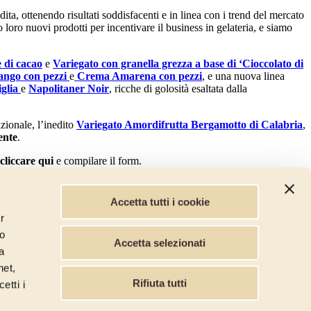
a, ottenendo risultati soddisfacenti e in linea con i trend del mercato
 loro nuovi prodotti per incentivare il business in gelateria, e siamo
 di cacao
e
Variegato con granella grezza a base di ‘Cioccolato di
ngo con pezzi
e
Crema Amarena con pezzi
, e una nuova linea
glia
e
Napolitaner Noir
, ricche di golosità esaltata dalla
izionale, l’inedito
Variegato Amordifrutta Bergamotto di Calabria
,
ente
.
cliccare qui
e compilare il form.
Accetta tutti i cookie
r
lo
Accetta selezionati
a
net,
Presto il consenso al trattamento dei dati per l'invio di informative
Rifiuta tutti
etti i