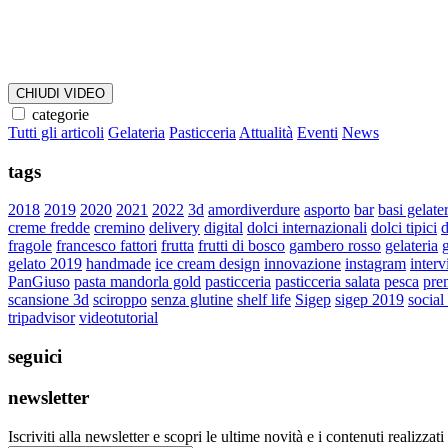
CHIUDI VIDEO
categorie
Tutti gli articoli
Gelateria
Pasticceria
Attualità
Eventi
News
tags
2018
2019
2020
2021
2022
3d
amordiverdure
asporto
bar
basi gelate
creme fredde
cremino
delivery
digital
dolci internazionali
dolci tipici
d
fragole
francesco fattori
frutta
frutti di bosco
gambero rosso
gelateria
g
gelato 2019
handmade
ice cream design
innovazione
instagram
interv
PanGiuso
pasta mandorla gold
pasticceria
pasticceria salata
pesca
pre
scansione 3d
sciroppo
senza glutine
shelf life
Sigep
sigep 2019
social
tripadvisor
videotutorial
seguici
newsletter
Iscriviti alla newsletter e scopri le ultime novità e i contenuti realizzati