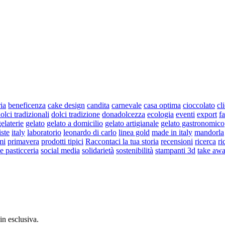
ria
beneficenza
cake design
candita
carnevale
casa optima
cioccolato
cl
olci tradizionali
dolci tradizione
donadolcezza
ecologia
eventi
export
fa
elaterie
gelato
gelato a domicilio
gelato artigianale
gelato gastronomico
iste
italy
laboratorio
leonardo di carlo
linea gold
made in italy
mandorla
mi
primavera
prodotti tipici
Raccontaci la tua storia
recensioni
ricerca
ri
 e pasticceria
social media
solidarietà
sostenibilità
stampanti 3d
take aw
 in esclusiva.