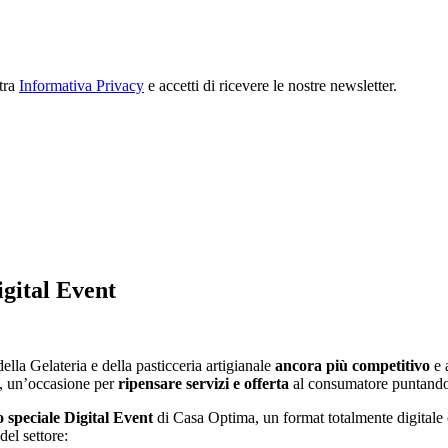
stra
Informativa Privacy
e accetti di ricevere le nostre newsletter.
igital Event
ella Gelateria e della pasticceria artigianale
ancora più competitivo
e a
o, un’occasione per
ripensare servizi e offerta
al consumatore puntando 
o speciale Digital Event
di Casa Optima, un format totalmente digitale 
del settore: