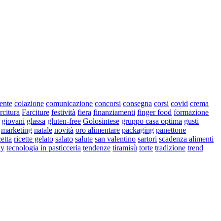
iente
colazione
comunicazione
concorsi
consegna
corsi
covid
crema
rcitura
Farciture
festività
fiera
finanziamenti
finger food
formazione
giovani
glassa
gluten-free
Golosintese
gruppo casa optima
gusti
marketing
natale
novità
oro alimentare
packaging
panettone
cetta
ricette gelato
salato
salute
san valentino
sartori
scadenza alimenti
ay
tecnologia in pasticceria
tendenze
tiramisù
torte
tradizione
trend