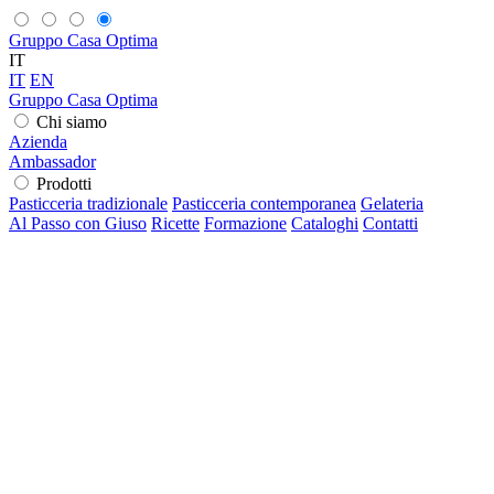
Gruppo Casa Optima
IT
IT
EN
Gruppo Casa Optima
Chi siamo
Azienda
Ambassador
Prodotti
Pasticceria tradizionale
Pasticceria contemporanea
Gelateria
Al Passo con Giuso
Ricette
Formazione
Cataloghi
Contatti