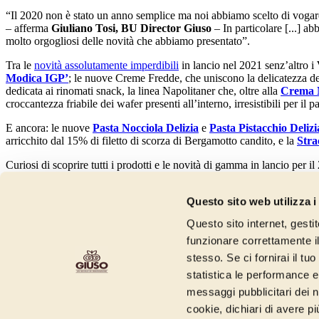
“Il 2020 non è stato un anno semplice ma noi abbiamo scelto di vogare c
– afferma
Giuliano Tosi, BU Director Giuso
– In particolare [...] a
molto orgogliosi delle novità che abbiamo presentato”.
Tra le
novità assolutamente imperdibili
in lancio nel 2021 senz’altro i
Modica IGP’
; le nuove Creme Fredde, che uniscono la delicatezza del 
dedicata ai rinomati snack, la linea Napolitaner che, oltre alla
Crema N
croccantezza friabile dei wafer presenti all’interno, irresistibili per il pa
E ancora: le nuove
Pasta Nocciola Delizia
e
Pasta Pistacchio Delizi
arricchito dal 15% di filetto di scorza di Bergamotto candito, e la
Stra
Curiosi di scoprire tutti i prodotti e le novità di gamma in lancio per 
newsletter
Questo sito web utilizza i
Iscriviti alla newsletter e scopri le ultime novità e i contenuti realizzati
Questo sito internet, gesti
funzionare correttamente il
stesso. Se ci fornirai il t
Iscrivimi
statistica le performance e 
* Dichiaro di aver preso visione della
informativa privacy
* Pr
messaggi pubblicitari dei no
commerciali/promozionali e attività di marketing connesse
cookie, dichiari di avere pi
Puoi disiscriverti quando vuoi, senza nessun costo.