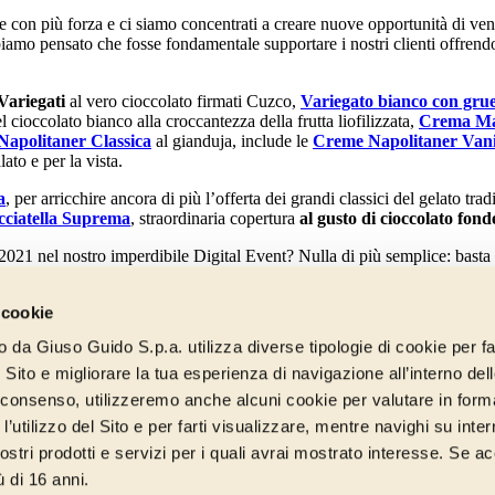
on più forza e ci siamo concentrati a creare nuove opportunità di vendit
bbiamo pensato che fosse fondamentale supportare i nostri clienti offrendo
Variegati
al vero cioccolato firmati Cuzco,
Variegato bianco con grue
cioccolato bianco alla croccantezza della frutta liofilizzata,
Crema Ma
apolitaner Classica
al gianduja, include le
Creme Napolitaner Vani
lato e per la vista.
a
, per arricchire ancora di più l’offerta dei grandi classici del gelato trad
cciatella Suprema
, straordinaria copertura
al gusto di cioccolato fond
il 2021 nel nostro imperdibile Digital Event? Nulla di più semplice: basta
 cookie
 in esclusiva.
to da Giuso Guido S.p.a. utilizza diverse tipologie di cookie per fa
 Sito e migliorare la tua esperienza di navigazione all’interno del
uo consenso, utilizzeremo anche alcuni cookie per valutare in form
l’utilizzo del Sito e per farti visualizzare, mentre navighi su inter
esto il consenso al trattamento dei dati per l'iscrizione alla newsletter
stri prodotti e servizi per i quali avrai mostrato interesse. Se acc
ù di 16 anni.