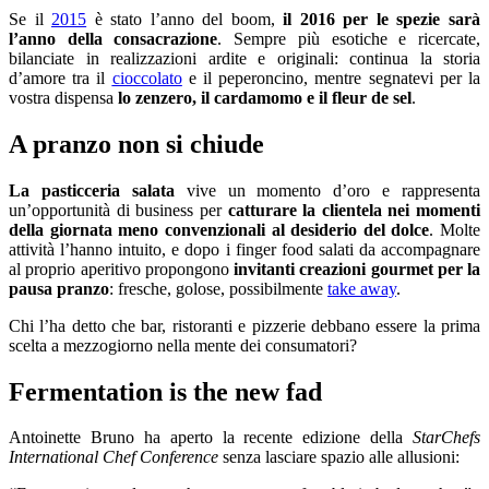
Se il
2015
è stato l’anno del boom,
il 2016 per le spezie sarà
l’anno della consacrazione
. Sempre più esotiche e ricercate,
bilanciate in realizzazioni ardite e originali: continua la storia
d’amore tra il
cioccolato
e il peperoncino, mentre segnatevi per la
vostra dispensa
lo zenzero, il cardamomo e il fleur de sel
.
A pranzo non si chiude
La pasticceria salata
vive un momento d’oro e rappresenta
un’opportunità di business per
catturare la clientela nei momenti
della giornata meno convenzionali al desiderio del dolce
. Molte
attività l’hanno intuito, e dopo i finger food salati da accompagnare
al proprio aperitivo propongono
invitanti creazioni gourmet per la
pausa pranzo
: fresche, golose, possibilmente
take away
.
Chi l’ha detto che bar, ristoranti e pizzerie debbano essere la prima
scelta a mezzogiorno nella mente dei consumatori?
Fermentation is the new fad
Antoinette Bruno ha aperto la recente edizione della
StarChefs
International Chef Conference
senza lasciare spazio alle allusioni: