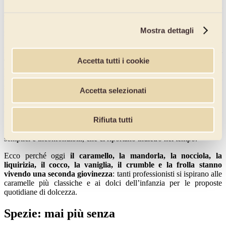
Secondo una recente ricerca a cura di
Dataessential
, il 28% dei
cittadini di Chicago è attratto da proposte di
dolci "ibridi"
come
brownie cookies, ciambelle gelato e sfoglie croccanti ripiene con
Mostra dettagli
ricette tradizionali o specialità della casa.
Proposte al momento
rintracciabili quasi solamente nei ristoranti
che offrono cucina etnica o stellata
: testarle quotidianamente – con
Accetta tutti i cookie
originalità e creatività - sui consumatori di pasticceria potrebbe
rivelarsi sorprendente, magari affermando nuovi realizzazioni
strategiche per la propria attività.
Accetta selezionati
Dolci ricordi
Rifiuta tutti
Nostalgia canaglia: oggi i ricordi rivivono anche attraverso dolcezze
semplici e inconfondibili, che ci riportano indietro nel tempo.
Ecco perché oggi
il caramello, la mandorla, la nocciola, la
liquirizia, il cocco, la vaniglia, il crumble e la frolla stanno
vivendo una seconda giovinezza
: tanti professionisti si ispirano alle
caramelle più classiche e ai dolci dell’infanzia per le proposte
quotidiane di dolcezza.
Spezie: mai più senza