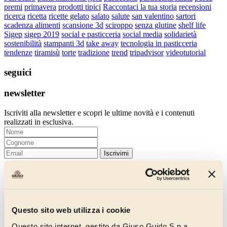
premi
primavera
prodotti tipici
Raccontaci la tua storia
recensioni
ricerca
ricetta
ricette gelato
salato
salute
san valentino
sartori
scadenza alimenti
scansione 3d
sciroppo
senza glutine
shelf life
Sigep
sigep 2019
social e pasticceria
social media
solidarietà
sostenibilità
stampanti 3d
take away
tecnologia in pasticceria
tendenze
tiramisù
torte
tradizione
trend
tripadvisor
videotutorial
seguici
newsletter
Iscriviti alla newsletter e scopri le ultime novità e i contenuti
realizzati in esclusiva.
Iscrivimi
Iscrivendoti, dai il consenso al trattamento dei tuoi dati secondo la
nostra
Informativa Privacy
e accetti di ricevere le nostre newsletter.
Questo sito web utilizza i cookie
Questo sito internet, gestito da Giuso Guido S.p.a.