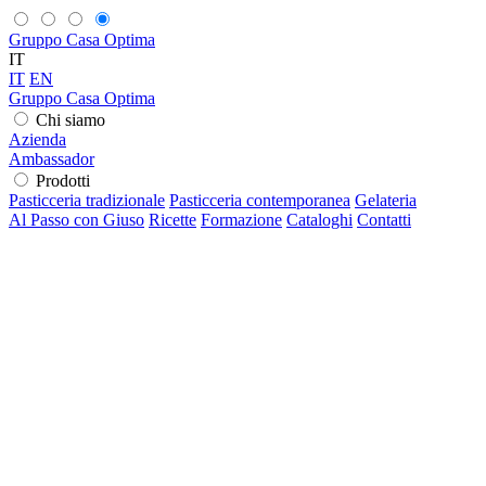
Gruppo Casa Optima
IT
IT
EN
Gruppo Casa Optima
Chi siamo
Azienda
Ambassador
Prodotti
Pasticceria tradizionale
Pasticceria contemporanea
Gelateria
Al Passo con Giuso
Ricette
Formazione
Cataloghi
Contatti