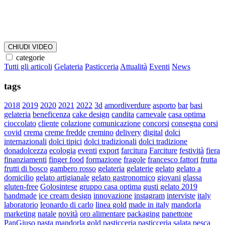
CHIUDI VIDEO
categorie
Tutti gli articoli
Gelateria
Pasticceria
Attualità
Eventi
News
tags
2018
2019
2020
2021
2022
3d
amordiverdure
asporto
bar
basi
gelateria
beneficenza
cake design
candita
carnevale
casa optima
cioccolato
cliente
colazione
comunicazione
concorsi
consegna
corsi
covid
crema
creme fredde
cremino
delivery
digital
dolci
internazionali
dolci tipici
dolci tradizionali
dolci tradizione
donadolcezza
ecologia
eventi
export
farcitura
Farciture
festività
fiera
finanziamenti
finger food
formazione
fragole
francesco fattori
frutta
frutti di bosco
gambero rosso
gelateria
gelaterie
gelato
gelato a
domicilio
gelato artigianale
gelato gastronomico
giovani
glassa
gluten-free
Golosintese
gruppo casa optima
gusti gelato 2019
handmade
ice cream design
innovazione
instagram
interviste
italy
laboratorio
leonardo di carlo
linea gold
made in italy
mandorla
marketing
natale
novità
oro alimentare
packaging
panettone
PanGiuso
pasta mandorla gold
pasticceria
pasticceria salata
pesca