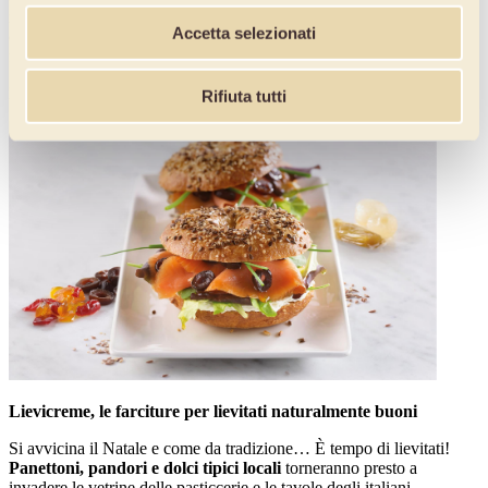
infatti, per focacce da prima colazione, per torte salate per il pranzo
Accetta selezionati
o semplicemente servite tal quali in abbinamento a salumi e
formaggi durante gli aperitivi.
Non vi resta che provarle!
Rifiuta tutti
Lievicreme, le farciture per lievitati naturalmente buoni
Si avvicina il Natale e come da tradizione… È tempo di lievitati!
Panettoni, pandori e dolci tipici locali
torneranno presto a
invadere le vetrine delle pasticcerie e le tavole degli italiani,