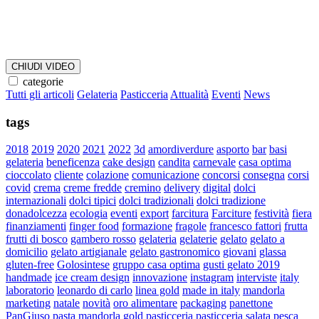
CHIUDI VIDEO
categorie
Tutti gli articoli
Gelateria
Pasticceria
Attualità
Eventi
News
tags
2018
2019
2020
2021
2022
3d
amordiverdure
asporto
bar
basi
gelateria
beneficenza
cake design
candita
carnevale
casa optima
cioccolato
cliente
colazione
comunicazione
concorsi
consegna
corsi
covid
crema
creme fredde
cremino
delivery
digital
dolci
internazionali
dolci tipici
dolci tradizionali
dolci tradizione
donadolcezza
ecologia
eventi
export
farcitura
Farciture
festività
fiera
finanziamenti
finger food
formazione
fragole
francesco fattori
frutta
frutti di bosco
gambero rosso
gelateria
gelaterie
gelato
gelato a
domicilio
gelato artigianale
gelato gastronomico
giovani
glassa
gluten-free
Golosintese
gruppo casa optima
gusti gelato 2019
handmade
ice cream design
innovazione
instagram
interviste
italy
laboratorio
leonardo di carlo
linea gold
made in italy
mandorla
marketing
natale
novità
oro alimentare
packaging
panettone
PanGiuso
pasta mandorla gold
pasticceria
pasticceria salata
pesca