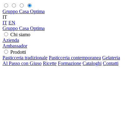
Gruppo Casa Optima
IT
IT
EN
Gruppo Casa Optima
Chi siamo
Azienda
Ambassador
Prodotti
Pasticceria tradizionale
Pasticceria contemporanea
Gelateria
Al Passo con Giuso
Ricette
Formazione
Cataloghi
Contatti