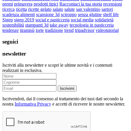
premi
primavera
prodotti tipici
Raccontaci la tua storia
recensioni
ricerca
ricetta
ricette gelato
salato
salute
san valentino
sartori
scadenza alimenti
scansione 3d
sciroppo
senza glutine
shelf life
Sigep
sigep 2019
social e pasticceria
social media
solidarietà
sostenibilità
stampanti 3d
take away
tecnologia in pasticceria
tendenze
tiramisù
torte
tradizione
trend
tripadvisor
videotutorial
seguici
newsletter
Iscriviti alla newsletter e scopri le ultime novità e i contenuti
realizzati in esclusiva.
Iscrivimi
Iscrivendoti, dai il consenso al trattamento dei tuoi dati secondo la
nostra
Informativa Privacy
e accetti di ricevere le nostre newsletter.