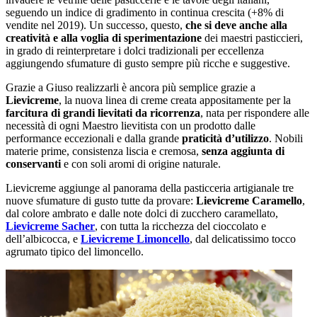
seguendo un indice di gradimento in continua crescita (+8% di
vendite nel 2019). Un successo, questo,
che si deve anche alla
creatività e alla voglia di sperimentazione
dei maestri pasticcieri,
in grado di reinterpretare i dolci tradizionali per eccellenza
aggiungendo sfumature di gusto sempre più ricche e suggestive.
Grazie a Giuso realizzarli è ancora più semplice grazie a
Lievicreme
, la nuova linea di creme creata appositamente per la
farcitura di grandi lievitati da ricorrenza
, nata per rispondere alle
necessità di ogni Maestro lievitista con un prodotto dalle
performance eccezionali e dalla grande
praticità d’utilizzo
. Nobili
materie prime, consistenza liscia e cremosa,
senza aggiunta di
conservanti
e con soli aromi di origine naturale.
Lievicreme aggiunge al panorama della pasticceria artigianale tre
nuove sfumature di gusto tutte da provare:
Lievicreme Caramello
,
dal colore ambrato e dalle note dolci di zucchero caramellato,
Lievicreme Sacher
, con tutta la ricchezza del cioccolato e
dell’albicocca, e
Lievicreme Limoncello
, dal delicatissimo tocco
agrumato tipico del limoncello.