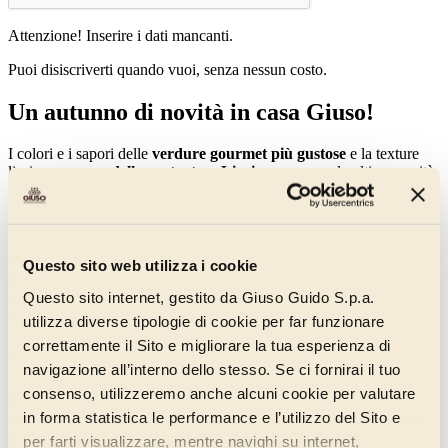
Attenzione! Inserire i dati mancanti.
Puoi disiscriverti quando vuoi, senza nessun costo.
Un autunno di novità in casa Giuso!
I colori e i sapori delle
verdure gourmet più gustose
e la texture
liscia e cremosa
delle portentose Lievicreme
: ecco le ultime novità
firmate Giuso, che arricchiranno con nuovi e originali sapori il
mondo della Pasticceria artigianale.
Referenze inedite, create per
assecondare e stimolare la creatività
di ogni professionista del settore
, giocando con nuove armonie di
Questo sito web utilizza i cookie
sapori; materie prime
selezionate con cura e attenzione
in prodotti
di altissima qualità, in grado di interpretare e anticipare le
tendenze
Questo sito internet, gestito da Giuso Guido S.p.a.
del mercato
e il gusto dei tuoi clienti.
utilizza diverse tipologie di cookie per far funzionare
correttamente il Sito e migliorare la tua esperienza di
Amordiverdure, la prima linea gastronomica di Giuso
navigazione all’interno dello stesso. Se ci fornirai il tuo
In un mercato in continuo cambiamento come quello della
consenso, utilizzeremo anche alcuni cookie per valutare
pasticceria tradizionale
, Giuso ha deciso di puntare su un trend in
in forma statistica le performance e l’utilizzo del Sito e
forte crescita, quello della
pasticceria salata
.
per farti visualizzare, mentre navighi su internet,