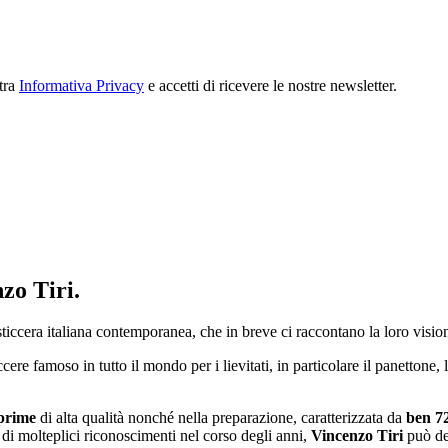
stra
Informativa Privacy
e accetti di ricevere le nostre newsletter.
zo Tiri.
sticcera italiana contemporanea, che in breve ci raccontano la loro vision
cere famoso in tutto il mondo per i lievitati, in particolare il panettone
prime
di alta qualità nonché nella preparazione, caratterizzata da
ben 72 
e di molteplici riconoscimenti nel corso degli anni,
Vincenzo Tiri
può def