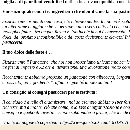
migliaia di panettoni venduti
ed ordini che arrivano quotidianament
Vincenzo quali sono i tre ingredienti che identificano la sua pasti
Sicuramente, prima di ogni cosa, c’è il lievito madre. Il mio mi è stat
un’attenzione maggiore che le persone hanno verso tutto ciò che è n
molteplici fattori, tra acqua, farina e l’ambiente in cui è conservat
dolci, dal profumo inconfondibile e dal costo decisamente elevato! Inf
pasticceria.
Il tuo dolce delle feste è…
Sicuramente il Panettone, che noi non proponiamo unicamente per le fes
tre fasi di impasto e 72 ore di lievitazione: una lavorazione molto c
Recentemente abbiamo proposto un panettone con albicocca, bergamott
cioccolato, un ingrediente “ruffiano” perché amato da tutti!
Un consiglio ai colleghi pasticceri per le festività?
Il consiglio è quello di organizzarsi, noi ad esempio abbiamo (per f
richieste, ma a monte, ciò che conta, è la fase di organizzazione e c
consiglio è quello di investire sempre sulla materia prima, che incide a
[Fonte immagine di copertina: https://www.facebook.com/Tiri1957/]