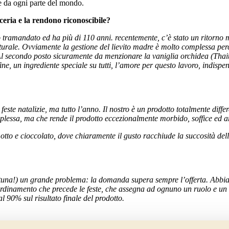
e da ogni parte del mondo.
cceria e la rendono riconoscibile?
o tramandato ed ha più di 110 anni. recentemente, c’è stato un ritorno m
aturale. Ovviamente la gestione del lievito madre è molto complessa p
o. Al secondo posto sicuramente da menzionare la vaniglia orchidea (Thai
ine, un ingrediente speciale su tutti, l’amore per questo lavoro, indisp
te natalizie, ma tutto l’anno. Il nostro è un prodotto totalmente diffe
omplessa, ma che rende il prodotto eccezionalmente morbido, soffice ed 
o e cioccolato, dove chiaramente il gusto racchiude la succosità dell
ortuna!) un grande problema: la domanda supera sempre l’offerta. Abbia
oordinamento che precede le feste, che assegna ad ognuno un ruolo e un 
l 90% sul risultato finale del prodotto.