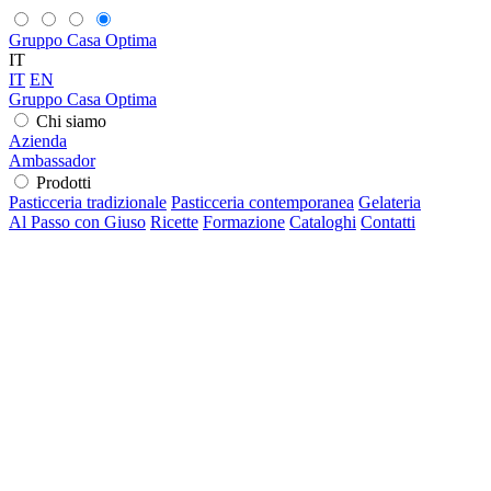
Gruppo Casa Optima
IT
IT
EN
Gruppo Casa Optima
Chi siamo
Azienda
Ambassador
Prodotti
Pasticceria tradizionale
Pasticceria contemporanea
Gelateria
Al Passo con Giuso
Ricette
Formazione
Cataloghi
Contatti