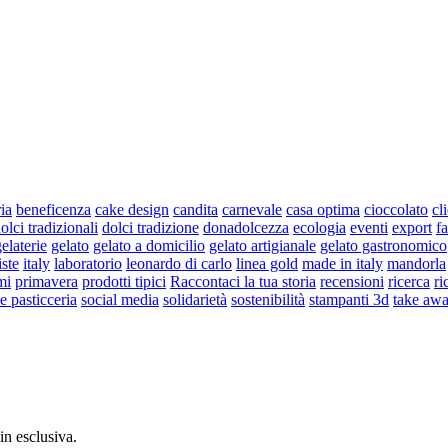
ria
beneficenza
cake design
candita
carnevale
casa optima
cioccolato
cl
olci tradizionali
dolci tradizione
donadolcezza
ecologia
eventi
export
fa
elaterie
gelato
gelato a domicilio
gelato artigianale
gelato gastronomico
iste
italy
laboratorio
leonardo di carlo
linea gold
made in italy
mandorla
mi
primavera
prodotti tipici
Raccontaci la tua storia
recensioni
ricerca
ri
 e pasticceria
social media
solidarietà
sostenibilità
stampanti 3d
take aw
 in esclusiva.