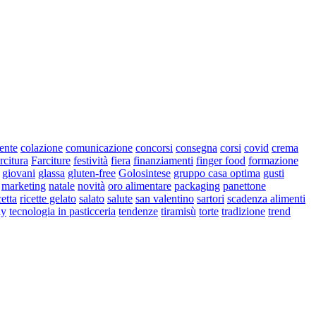
iente
colazione
comunicazione
concorsi
consegna
corsi
covid
crema
rcitura
Farciture
festività
fiera
finanziamenti
finger food
formazione
giovani
glassa
gluten-free
Golosintese
gruppo casa optima
gusti
marketing
natale
novità
oro alimentare
packaging
panettone
cetta
ricette gelato
salato
salute
san valentino
sartori
scadenza alimenti
ay
tecnologia in pasticceria
tendenze
tiramisù
torte
tradizione
trend