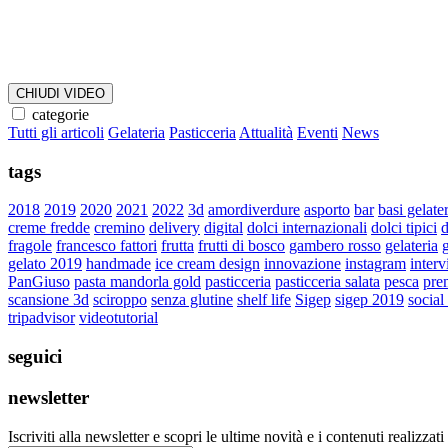
CHIUDI VIDEO
categorie
Tutti gli articoli
Gelateria
Pasticceria
Attualità
Eventi
News
tags
2018
2019
2020
2021
2022
3d
amordiverdure
asporto
bar
basi gelate
creme fredde
cremino
delivery
digital
dolci internazionali
dolci tipici
d
fragole
francesco fattori
frutta
frutti di bosco
gambero rosso
gelateria
g
gelato 2019
handmade
ice cream design
innovazione
instagram
interv
PanGiuso
pasta mandorla gold
pasticceria
pasticceria salata
pesca
pre
scansione 3d
sciroppo
senza glutine
shelf life
Sigep
sigep 2019
social
tripadvisor
videotutorial
seguici
newsletter
Iscriviti alla newsletter e scopri le ultime novità e i contenuti realizzati