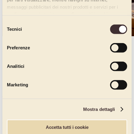
messaggi pubblicitari dei nostri prodotti e servizi per i
quali avrai mostrato interesse. Se accetti i cookie,
dichiari di avere più di 16 anni.
Selezione
Tecnici
del
consenso
I motivi per cui le soluzioni monoporzione rappresentano una
Preferenze
risposta concreta e interessante sono:
●
Igienicità.
Analitici
●
Praticità d’uso.
●
Riduzione dello spreco alimentare.
Marketing
●
Un aiuto nella gestione dell’alimentazione, in modo da poter
controllare e gestire meglio la quantità nella nutrizione
individuale.
Mostra dettagli
●
Design accattivante
. È il risultato delle più recenti innovazioni e
studi del settore: per i consumatori del mondo eco e bio, l’appeal
estetico non è meno importante e i nuovi materiali sostenibili
Accetta tutti i cookie
riescono a garantirlo, oggi, in maniera sempre più importante.