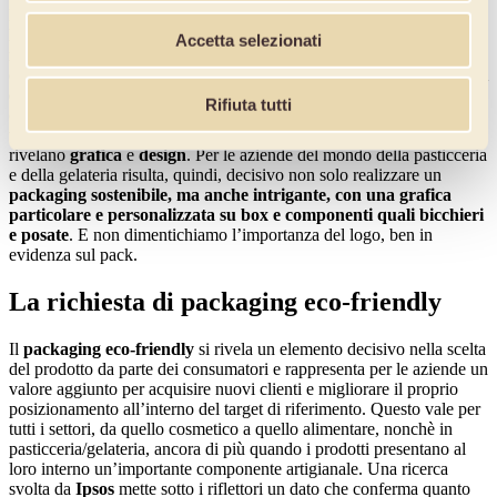
Per le aziende della pasticceria si rivela, quindi, sempre più vincente
la scelta di
contenitori monouso e/o box compostabili
, riciclabili o
Accetta selezionati
meglio ancora riutilizzabili. Particolarmente cruciale oltre alla ricerca
dei materiali è anche quella da prestare attenzione agli
inchiostri e ai
collanti
, decisivi in quanto più complessi da riciclare. Non meno
Rifiuta tutti
oggetto di attenzione è l’
appeal estetico
perché se da un lato la
tutela ambientale rappresenta una costante, non meno importanti si
rivelano
grafica
e
design
. Per le aziende del mondo della pasticceria
e della gelateria risulta, quindi, decisivo non solo realizzare un
packaging sostenibile, ma anche intrigante, con una grafica
particolare e personalizzata su box e componenti quali bicchieri
e posate
. E non dimentichiamo l’importanza del logo, ben in
evidenza sul pack.
La richiesta di packaging eco-friendly
Il
packaging eco-friendly
si rivela un elemento decisivo nella scelta
del prodotto da parte dei consumatori e rappresenta per le aziende un
valore aggiunto per acquisire nuovi clienti e migliorare il proprio
posizionamento all’interno del target di riferimento. Questo vale per
tutti i settori, da quello cosmetico a quello alimentare, nonchè in
pasticceria/gelateria, ancora di più quando i prodotti presentano al
loro interno un’importante componente artigianale. Una ricerca
svolta da
Ipsos
mette sotto i riflettori un dato che conferma quanto