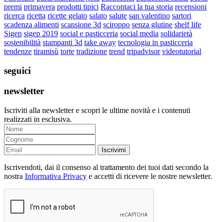
premi
primavera
prodotti tipici
Raccontaci la tua storia
recensioni
ricerca
ricetta
ricette gelato
salato
salute
san valentino
sartori
scadenza alimenti
scansione 3d
sciroppo
senza glutine
shelf life
Sigep
sigep 2019
social e pasticceria
social media
solidarietà
sostenibilità
stampanti 3d
take away
tecnologia in pasticceria
tendenze
tiramisù
torte
tradizione
trend
tripadvisor
videotutorial
seguici
newsletter
Iscriviti alla newsletter e scopri le ultime novità e i contenuti
realizzati in esclusiva.
Iscrivimi
Iscrivendoti, dai il consenso al trattamento dei tuoi dati secondo la
nostra
Informativa Privacy
e accetti di ricevere le nostre newsletter.