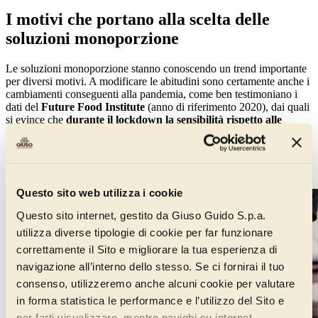
I motivi che portano alla scelta delle
soluzioni monoporzione
Le soluzioni monoporzione stanno conoscendo un trend importante
per diversi motivi. A modificare le abitudini sono certamente anche i
cambiamenti conseguenti alla pandemia, come ben testimoniano i
dati del
Future Food Institute
(anno di riferimento 2020), dai quali
si evince che
durante il lockdown la sensibilità rispetto alle
tematiche ambientali è considerevolmente aumentata
, anche
nell’ottica di una presa di consapevolezza maggiore rispetto
all’impatto dello spreco alimentare sull’ambiente, un tema che è
arrivato a interessare ben il 97% dei consumatori.
Questo sito web utilizza i cookie
Questo sito internet, gestito da Giuso Guido S.p.a.
utilizza diverse tipologie di cookie per far funzionare
correttamente il Sito e migliorare la tua esperienza di
navigazione all’interno dello stesso. Se ci fornirai il tuo
consenso, utilizzeremo anche alcuni cookie per valutare
in forma statistica le performance e l’utilizzo del Sito e
per farti visualizzare, mentre navighi su internet,