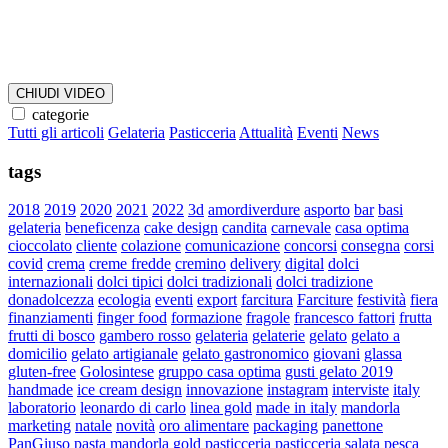
CHIUDI VIDEO
categorie
Tutti gli articoli
Gelateria
Pasticceria
Attualità
Eventi
News
tags
2018
2019
2020
2021
2022
3d
amordiverdure
asporto
bar
basi
gelateria
beneficenza
cake design
candita
carnevale
casa optima
cioccolato
cliente
colazione
comunicazione
concorsi
consegna
corsi
covid
crema
creme fredde
cremino
delivery
digital
dolci
internazionali
dolci tipici
dolci tradizionali
dolci tradizione
donadolcezza
ecologia
eventi
export
farcitura
Farciture
festività
fiera
finanziamenti
finger food
formazione
fragole
francesco fattori
frutta
frutti di bosco
gambero rosso
gelateria
gelaterie
gelato
gelato a
domicilio
gelato artigianale
gelato gastronomico
giovani
glassa
gluten-free
Golosintese
gruppo casa optima
gusti gelato 2019
handmade
ice cream design
innovazione
instagram
interviste
italy
laboratorio
leonardo di carlo
linea gold
made in italy
mandorla
marketing
natale
novità
oro alimentare
packaging
panettone
PanGiuso
pasta mandorla gold
pasticceria
pasticceria salata
pesca