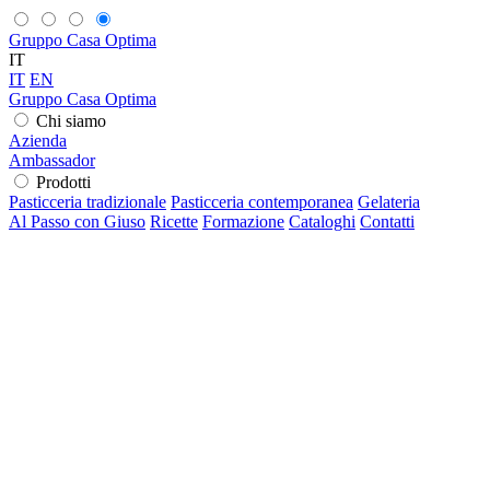
Gruppo Casa Optima
IT
IT
EN
Gruppo Casa Optima
Chi siamo
Azienda
Ambassador
Prodotti
Pasticceria tradizionale
Pasticceria contemporanea
Gelateria
Al Passo con Giuso
Ricette
Formazione
Cataloghi
Contatti