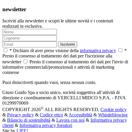
newsletter
Iscriviti alla newsletter e scopri le ultime novità e i contenuti
realizzati in esclusiva.
Iscrivimi
* Dichiaro di aver preso visione della
informativa privacy
*
Presto il consenso al trattamento dei dati per l'iscrizione alla
newsletter
Presto il consenso al trattamento dei dati per l'invio di
informative commerciali/promozionali e attività di marketing
connesse
Puoi disiscriverti quando vuoi, senza nessun costo.
Giuso Guido Spa a socio unico, società soggettiva all’attività di
direzione e coordinamento di VERCELLI MIDCO S.P.A. - P.IVA
01299970069
©
COPYRIGHT 2026
ALL RIGHTS RESERVED,
Cookie policy
&
Privacy policy
&
Codice etico
&
Accessibilità
&
Whistleblowing
&
Bilancio di sostenibilità
&
Lavora con noi
&
Informativa privacy
clienti
&
Informativa privacy fornitori
Site by
LIFE!