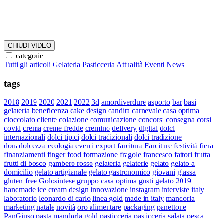
CHIUDI VIDEO
categorie
Tutti gli articoli
Gelateria
Pasticceria
Attualità
Eventi
News
tags
2018
2019
2020
2021
2022
3d
amordiverdure
asporto
bar
basi
gelateria
beneficenza
cake design
candita
carnevale
casa optima
cioccolato
cliente
colazione
comunicazione
concorsi
consegna
corsi
covid
crema
creme fredde
cremino
delivery
digital
dolci
internazionali
dolci tipici
dolci tradizionali
dolci tradizione
donadolcezza
ecologia
eventi
export
farcitura
Farciture
festività
fiera
finanziamenti
finger food
formazione
fragole
francesco fattori
frutta
frutti di bosco
gambero rosso
gelateria
gelaterie
gelato
gelato a
domicilio
gelato artigianale
gelato gastronomico
giovani
glassa
gluten-free
Golosintese
gruppo casa optima
gusti gelato 2019
handmade
ice cream design
innovazione
instagram
interviste
italy
laboratorio
leonardo di carlo
linea gold
made in italy
mandorla
marketing
natale
novità
oro alimentare
packaging
panettone
PanGiuso
pasta mandorla gold
pasticceria
pasticceria salata
pesca