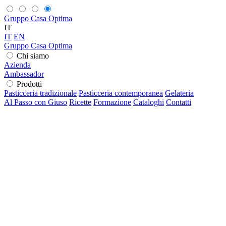
Gruppo Casa Optima
IT
IT
EN
Gruppo Casa Optima
Chi siamo
Azienda
Ambassador
Prodotti
Pasticceria tradizionale
Pasticceria contemporanea
Gelateria
Al Passo con Giuso
Ricette
Formazione
Cataloghi
Contatti