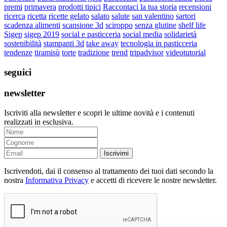
premi
primavera
prodotti tipici
Raccontaci la tua storia
recensioni
ricerca
ricetta
ricette gelato
salato
salute
san valentino
sartori
scadenza alimenti
scansione 3d
sciroppo
senza glutine
shelf life
Sigep
sigep 2019
social e pasticceria
social media
solidarietà
sostenibilità
stampanti 3d
take away
tecnologia in pasticceria
tendenze
tiramisù
torte
tradizione
trend
tripadvisor
videotutorial
seguici
newsletter
Iscriviti alla newsletter e scopri le ultime novità e i contenuti
realizzati in esclusiva.
Iscrivimi
Iscrivendoti, dai il consenso al trattamento dei tuoi dati secondo la
nostra
Informativa Privacy
e accetti di ricevere le nostre newsletter.