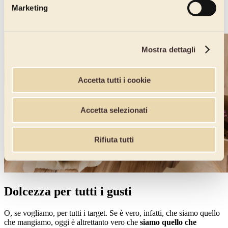
lavorativa particolarmente riuscita, un successo a scuola) o per
Marketing
coccolarsi
, e che vede il consumo di dolci e gelati come parentesi di
benessere da vivere (anche) tra le mura domestiche.
Mostra dettagli
Accetta tutti i cookie
Accetta selezionati
Rifiuta tutti
Dolcezza per tutti i gusti
O, se vogliamo, per tutti i target. Se è vero, infatti, che siamo quello
che mangiamo, oggi è altrettanto vero che
siamo quello che