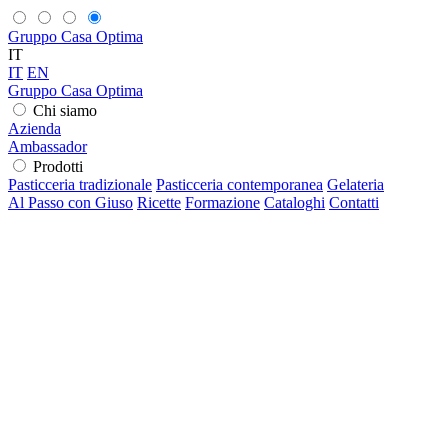
Gruppo Casa Optima
IT
IT
EN
Gruppo Casa Optima
Chi siamo
Azienda
Ambassador
Prodotti
Pasticceria tradizionale
Pasticceria contemporanea
Gelateria
Al Passo con Giuso
Ricette
Formazione
Cataloghi
Contatti