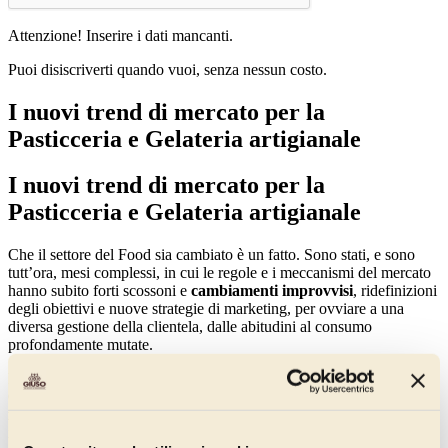
Attenzione! Inserire i dati mancanti.
Puoi disiscriverti quando vuoi, senza nessun costo.
I nuovi trend di mercato per la
Pasticceria e Gelateria artigianale
I nuovi trend di mercato per la
Pasticceria e Gelateria artigianale
Che il settore del Food sia cambiato è un fatto. Sono stati, e sono
tutt’ora, mesi complessi, in cui le regole e i meccanismi del mercato
hanno subito forti scossoni e
cambiamenti improvvisi
, ridefinizioni
degli obiettivi e nuove strategie di marketing, per ovviare a una
diversa gestione della clientela, dalle abitudini al consumo
profondamente mutate.
Ma come sono effettivamente cambiate le abitudini dei consumatori?
Cosa scelgono, come acquistano e da cosa si lasciano
attrarre,
ingolosire, conquistare?
Qual è il nuovo carrello della spesa degli
italiani, e quanto posto c’è per i prodotti di Pasticceria e Gelateria