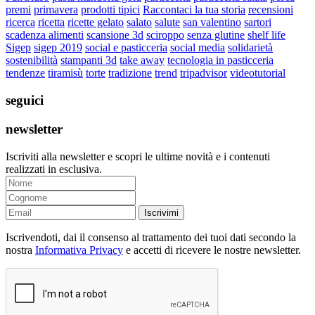
premi
primavera
prodotti tipici
Raccontaci la tua storia
recensioni
ricerca
ricetta
ricette gelato
salato
salute
san valentino
sartori
scadenza alimenti
scansione 3d
sciroppo
senza glutine
shelf life
Sigep
sigep 2019
social e pasticceria
social media
solidarietà
sostenibilità
stampanti 3d
take away
tecnologia in pasticceria
tendenze
tiramisù
torte
tradizione
trend
tripadvisor
videotutorial
seguici
newsletter
Iscriviti alla newsletter e scopri le ultime novità e i contenuti
realizzati in esclusiva.
Iscrivimi
Iscrivendoti, dai il consenso al trattamento dei tuoi dati secondo la
nostra
Informativa Privacy
e accetti di ricevere le nostre newsletter.