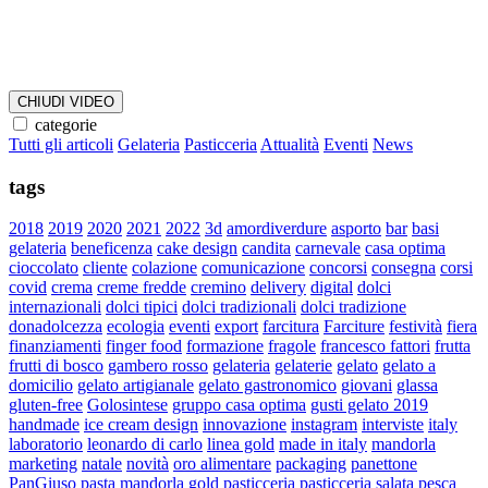
CHIUDI VIDEO
categorie
Tutti gli articoli
Gelateria
Pasticceria
Attualità
Eventi
News
tags
2018
2019
2020
2021
2022
3d
amordiverdure
asporto
bar
basi
gelateria
beneficenza
cake design
candita
carnevale
casa optima
cioccolato
cliente
colazione
comunicazione
concorsi
consegna
corsi
covid
crema
creme fredde
cremino
delivery
digital
dolci
internazionali
dolci tipici
dolci tradizionali
dolci tradizione
donadolcezza
ecologia
eventi
export
farcitura
Farciture
festività
fiera
finanziamenti
finger food
formazione
fragole
francesco fattori
frutta
frutti di bosco
gambero rosso
gelateria
gelaterie
gelato
gelato a
domicilio
gelato artigianale
gelato gastronomico
giovani
glassa
gluten-free
Golosintese
gruppo casa optima
gusti gelato 2019
handmade
ice cream design
innovazione
instagram
interviste
italy
laboratorio
leonardo di carlo
linea gold
made in italy
mandorla
marketing
natale
novità
oro alimentare
packaging
panettone
PanGiuso
pasta mandorla gold
pasticceria
pasticceria salata
pesca