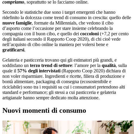
compriamo
, soprattutto se lo facciamo online.
Secondo le statistiche due sono i target emergenti che hanno
ridefinito la dolcezza come trend di consumo in crescita: quello delle
nuove famiglie
, formate da Millennials, che vedono il cibo
d’asporto come l’occasione per stare insieme celebrando la
compagnia con il buon cibo, e quello dei
coccoloni
(+7,2 per cento
degli italiani secondo il Rapporto Coop 2020), di chi cioè vede
nell’acquisto di cibo online la maniera per volersi bene e
gratificarsi
.
Gelateria e pasticceria trovano qui gli estimatori più grandi, e
soddisfano un
terzo trend di settore
: l’amore per la
qualità
, sulla
quale il
57% degli intervistati
(Rapporto Coop 2020) dichiara di
non voler risparmiare. Ingredienti e ricette, filiera di produzione e
bontà alimentare, packaging di consegna (ecosostenibile e
riciclabile) sono tra i requisiti su cui i consumatori pretendono alti
standard e performance; gli stessi a cui pasticceria e gelateria
artigianale hanno sempre dedicato molta attenzione.
Nuovi momenti di consumo