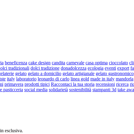
ria
beneficenza
cake design
candita
carnevale
casa optima
cioccolato
cl
olci tradizionali
dolci tradizione
donadolcezza
ecologia
eventi
export
fa
elaterie
gelato
gelato a domicilio
gelato artigianale
gelato gastronomico
iste
italy
laboratorio
leonardo di carlo
linea gold
made in italy
mandorla
mi
primavera
prodotti tipici
Raccontaci la tua storia
recensioni
ricerca
ri
 e pasticceria
social media
solidarietà
sostenibilità
stampanti 3d
take aw
 in esclusiva.