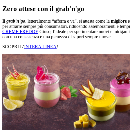
Zero attese con il grab'n'go
Il
grab’n’go
, letteralmente “afferra e va”, si attesta come la
migliore s
per attrarre sempre più consumatori, riducendo assembramenti e tempi d
CREME FREDDE
Giuso, l’ideale per sperimentare nuovi e intriganti 
con una consistenza e una pienezza di sapori sempre nuove.
SCOPRI L’
INTERA LINEA
!