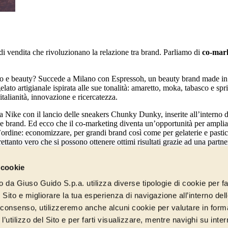
 vendita che rivoluzionano la relazione tra brand. Parliamo di
co-mark
ato e beauty? Succede a Milano con Espressoh, un beauty brand made in I
lato artigianale ispirata alle sue tonalità: amaretto, moka, tabasco e spr
talianità, innovazione e ricercatezza.
a Nike con il lancio delle sneakers Chunky Dunky, inserite all’interno d
brand. Ed ecco che il co-marketing diventa un’opportunità per ampliare 
 d’ordine: economizzare, per grandi brand così come per gelaterie e pasti
tanto vero che si possono ottenere ottimi risultati grazie ad una partner
 cookie
 in esclusiva.
to da Giuso Guido S.p.a. utilizza diverse tipologie di cookie per fa
 Sito e migliorare la tua esperienza di navigazione all’interno del
uo consenso, utilizzeremo anche alcuni cookie per valutare in form
l’utilizzo del Sito e per farti visualizzare, mentre navighi su inter
esto il consenso al trattamento dei dati per l'iscrizione alla newsletter