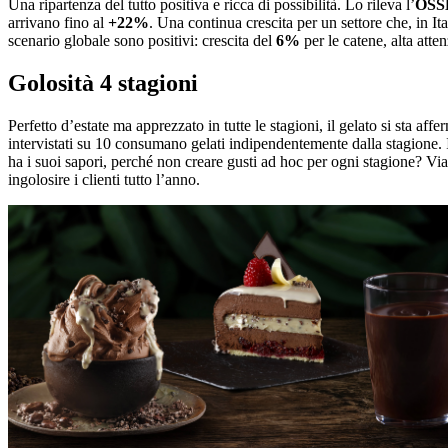
Una ripartenza del tutto positiva e ricca di possibilità. Lo rileva l’
OSS
arrivano fino al
+22%
. Una continua crescita per un settore che, in It
scenario globale sono positivi: crescita del
6%
per le catene, alta atte
Golosità 4 stagioni
Perfetto d’estate ma apprezzato in tutte le stagioni, il gelato si sta 
intervistati su 10 consumano gelati indipendentemente dalla stagione. 
ha i suoi sapori, perché non creare gusti ad hoc per ogni stagione? Via 
ingolosire i clienti tutto l’anno.