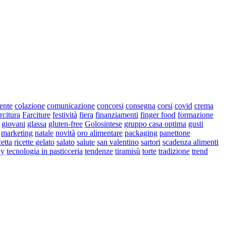
iente
colazione
comunicazione
concorsi
consegna
corsi
covid
crema
rcitura
Farciture
festività
fiera
finanziamenti
finger food
formazione
giovani
glassa
gluten-free
Golosintese
gruppo casa optima
gusti
marketing
natale
novità
oro alimentare
packaging
panettone
cetta
ricette gelato
salato
salute
san valentino
sartori
scadenza alimenti
ay
tecnologia in pasticceria
tendenze
tiramisù
torte
tradizione
trend