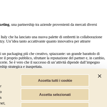
eting
, una partnership tra aziende provenienti da mercati diversi
taly che ha lanciato una nuova palette di ombretti in collaborazione
itzy. Un’idea tanto accattivante quanto innovativa per attrarre
i un packaging più che creativo, spiazzante: un grande barattolo di
il proprio pubblico, sfruttare la reputazione del partner e, in cambio,
ccerie. Se è vero che il successo di un’attività dipende dall’impegno
ship strategica e inaspettata.
Accetta tutti i cookie
r
lo
Accetta selezionati
a
net,
Presto il consenso al trattamento dei dati per l'invio di informative