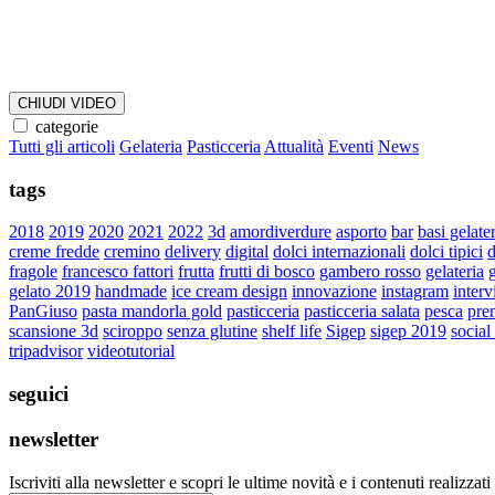
CHIUDI VIDEO
categorie
Tutti gli articoli
Gelateria
Pasticceria
Attualità
Eventi
News
tags
2018
2019
2020
2021
2022
3d
amordiverdure
asporto
bar
basi gelate
creme fredde
cremino
delivery
digital
dolci internazionali
dolci tipici
d
fragole
francesco fattori
frutta
frutti di bosco
gambero rosso
gelateria
g
gelato 2019
handmade
ice cream design
innovazione
instagram
interv
PanGiuso
pasta mandorla gold
pasticceria
pasticceria salata
pesca
pre
scansione 3d
sciroppo
senza glutine
shelf life
Sigep
sigep 2019
social
tripadvisor
videotutorial
seguici
newsletter
Iscriviti alla newsletter e scopri le ultime novità e i contenuti realizzati