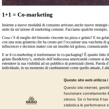
1+1 = Co-marketing
Insieme a nuove modalità di consumo arrivano anche nuove strategie di
unite da un’azione di marketing comune. Facciamo qualche esempio.
Cosa c’è di meglio del binomio vincente tra pizza e gelato? E tra gel
con una nota gelateria che ha creato per l’occasione una vaschetta di ge
influcencer e decision maker con un insolito kit goloso, comunicando i
E se il co-marketing si trasformasse in co-packaging? È quanto fatto d
gelato Ben&Jerry’s, simbolo dell’indiscussa americanità comune ai due 
estendere la sua visibilità ad un pubblico di potenziali clienti. Parola
individuale, in un momento di cambiamento come quello attuale, è altret
newsletter
Questo sito web utilizza i
Iscriviti alla newsletter e scopri le ultime novità e i contenuti realizzati
Questo sito internet, gesti
funzionare correttamente il
stesso. Se ci fornirai il t
Iscrivimi
statistica le performance e 
* Dichiaro di aver preso visione della
informativa privacy
* Pr