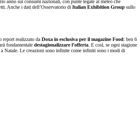
zio anno sui consumi nazionali, con punte legate al meteo che
etti. Anche i dati dell’Osservatorio di
Italian Exhibition Group
sullo
o report realizzato da
Doxa
in esclusiva per il magazine Food
: ben 6
 sarà fondamentale
destagionalizzare l’offerta
. E così, se ogni stagione
e a Natale. Le creazioni sono infinite come infiniti sono i modi di