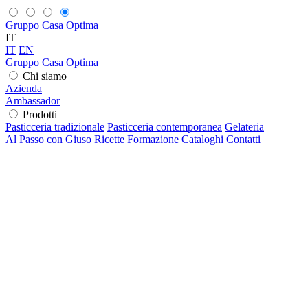
Gruppo Casa Optima
IT
IT
EN
Gruppo Casa Optima
Chi siamo
Azienda
Ambassador
Prodotti
Pasticceria tradizionale
Pasticceria contemporanea
Gelateria
Al Passo con Giuso
Ricette
Formazione
Cataloghi
Contatti