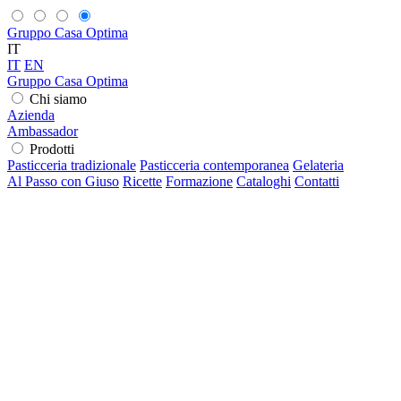
Gruppo Casa Optima
IT
IT
EN
Gruppo Casa Optima
Chi siamo
Azienda
Ambassador
Prodotti
Pasticceria tradizionale
Pasticceria contemporanea
Gelateria
Al Passo con Giuso
Ricette
Formazione
Cataloghi
Contatti