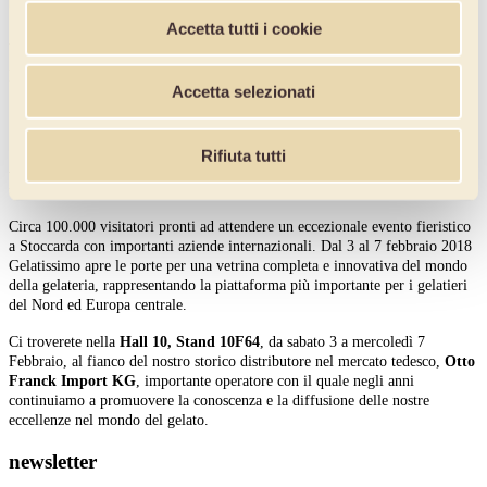
Accetta tutti i cookie
Attenzione! Inserire i dati mancanti.
Puoi disiscriverti quando vuoi, senza nessun costo.
Accetta selezionati
Gelatissimo 2018 - World of gelato
Stuttgart (Germania) – Dal 3 al 7
Rifiuta tutti
Febbraio
Circa 100.000 visitatori pronti ad attendere un eccezionale evento fieristico
a Stoccarda con importanti aziende internazionali. Dal 3 al 7 febbraio 2018
Gelatissimo apre le porte per una vetrina completa e innovativa del mondo
della gelateria, rappresentando la piattaforma più importante per i gelatieri
del Nord ed Europa centrale.
Ci troverete nella
Hall 10, Stand 10F64
, da sabato 3 a mercoledì 7
Febbraio, al fianco del nostro storico distributore nel mercato tedesco,
Otto
Franck Import KG
, importante operatore con il quale negli anni
continuiamo a promuovere la conoscenza e la diffusione delle nostre
eccellenze nel mondo del gelato.
newsletter