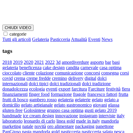
CHIUDI VIDEO
categorie
Tutti gli articoli
Gelateria
Pasticceria
Attualità
Eventi
News
tags
2018
2019
2020
2021
2022
3d
amordiverdure
asporto
bar
basi
gelateria
beneficenza
cake design
candita
carnevale
casa optima
cioccolato
cliente
colazione
comunicazione
concorsi
consegna
corsi
covid
crema
creme fredde
cremino
delivery
digital
dolci
internazionali
dolci tipici
dolci tradizionali
dolci tradizione
donadolcezza
ecologia
eventi
export
farcitura
Farciture
festività
fiera
finanziamenti
finger food
formazione
fragole
francesco fattori
frutta
frutti di bosco
gambero rosso
gelateria
gelaterie
gelato
gelato a
domicilio
gelato artigianale
gelato gastronomico
giovani
glassa
gluten-free
Golosintese
gruppo casa optima
gusti gelato 2019
handmade
ice cream design
innovazione
instagram
interviste
italy
laboratorio
leonardo di carlo
linea gold
made in italy
mandorla
marketing
natale
novità
oro alimentare
packaging
panettone
PanGiuso
pasta mandorla gold
pasticceria
pasticceria salata
pesca