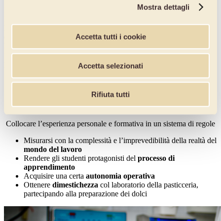
Mostra dettagli
L\'obiettivo dell'iniziativa resa obbligatoria con la riforma della
Buona Scuola è quello di far vivere agli alunni un'
esperienza
lavorativa,
inserirli, prima del termine del percorso scolastico, in
Accetta tutti i cookie
quello che sarà poi il lavoro quotidiano, far toccare loro con mano
l'operatività di ogni giorno. Ecco i benefici per gli studenti che
frequentano, nel nostro caso, la scuola alberghiera, e saranno i
protagonisti dell\'alternanza scuola-lavoro:
Accetta selezionati
Realizzare i compiti professionali
nel rispetto della
normativa vigente nel campo della sicurezza alimentare, della
Rifiuta tutti
prevenzione infortuni, della protezione dell’ambiente e nel
rispetto degli standard di qualità aziendali
Collocare l’esperienza personale e formativa in un sistema di regole
Misurarsi con la complessità e l’imprevedibilità della realtà del
mondo del lavoro
Rendere gli studenti protagonisti del
processo di
apprendimento
Acquisire una certa
autonomia operativa
Ottenere
dimestichezza
col laboratorio della pasticceria,
partecipando alla preparazione dei dolci