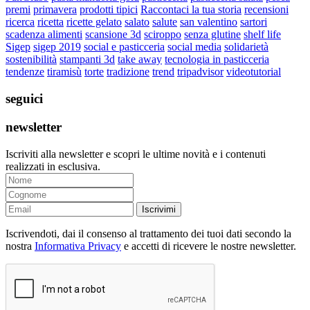
premi
primavera
prodotti tipici
Raccontaci la tua storia
recensioni
ricerca
ricetta
ricette gelato
salato
salute
san valentino
sartori
scadenza alimenti
scansione 3d
sciroppo
senza glutine
shelf life
Sigep
sigep 2019
social e pasticceria
social media
solidarietà
sostenibilità
stampanti 3d
take away
tecnologia in pasticceria
tendenze
tiramisù
torte
tradizione
trend
tripadvisor
videotutorial
seguici
newsletter
Iscriviti alla newsletter e scopri le ultime novità e i contenuti
realizzati in esclusiva.
Iscrivimi
Iscrivendoti, dai il consenso al trattamento dei tuoi dati secondo la
nostra
Informativa Privacy
e accetti di ricevere le nostre newsletter.