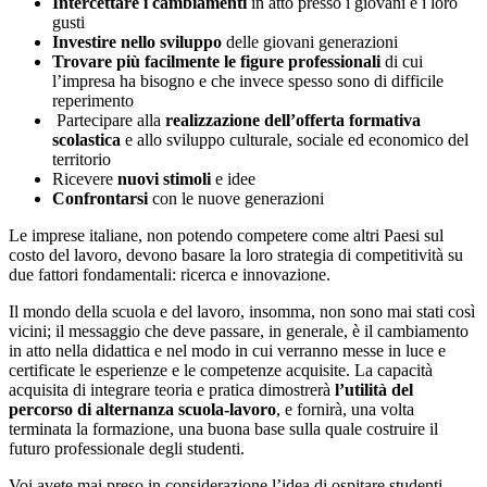
Intercettare i cambiamenti
in atto presso i giovani e i loro
gusti
Investire nello sviluppo
delle giovani generazioni
Trovare più facilmente le figure professionali
di cui
l’impresa ha bisogno e che invece spesso sono di difficile
reperimento
Partecipare alla
realizzazione dell’offerta formativa
scolastica
e allo sviluppo culturale, sociale ed economico del
territorio
Ricevere
nuovi stimoli
e idee
Confrontarsi
con le nuove generazioni
Le imprese italiane, non potendo competere come altri Paesi sul
costo del lavoro, devono basare la loro strategia di competitività su
due fattori fondamentali: ricerca e innovazione.
Il mondo della scuola e del lavoro, insomma, non sono mai stati così
vicini; il messaggio che deve passare, in generale, è il cambiamento
in atto nella didattica e nel modo in cui verranno messe in luce e
certificate le esperienze e le competenze acquisite. La capacità
acquisita di integrare teoria e pratica dimostrerà
l’utilità del
percorso di alternanza scuola-lavoro
, e fornirà, una volta
terminata la formazione, una buona base sulla quale costruire il
futuro professionale degli studenti.
Voi avete mai preso in considerazione l’idea di ospitare studenti