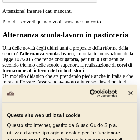
Attenzione! Inserire i dati mancanti.
Puoi disiscriverti quando vuoi, senza nessun costo.
Alternanza scuola-lavoro in pasticceria
Una delle novità degli ultimi anni a proposito della riforma della
scuola è l'
alternanza scuola-lavoro
, importante innovazione della
legge 107/2015 che rende obbligatoria, per tutti gli studenti del
secondo triennio delle scuole superiori, la realizzazione di
corsi di
formazione all'interno del ciclo di studi
.
Un modello didattico che sta prendendo piede anche in Italia e che
mira a rafforzare l’asse scuola–lavoro attraverso l'inserimento di
studenti in un contesto lavorativo.
"Imparare facendo" è il motto di questo progetto, e cosa c'è di
meglio per un giovane studente dell'istituto alberghiero completare il
suo percorso di studi "
con le mani in pasta
"? Ma anche, cosa c'è di
meglio
per una pasticceria avere a disposizione un giovane
Questo sito web utilizza i cookie
neofita al quale insegnare l\'arte della pasticceria?
Questo sito internet, gestito da Giuso Guido S.p.a.
Un rapporto win-win, è il caso di dire, un modo per valorizzare una
utilizza diverse tipologie di cookie per far funzionare
professione che ha grande tradizione in Italia ma che richiede anche
correttamente il Sito e migliorare la tua esperienza di