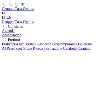
Gruppo Casa Optima
IT
IT
EN
Gruppo Casa Optima
Chi siamo
Azienda
Ambassador
Prodotti
Pasticceria tradizionale
Pasticceria contemporanea
Gelateria
Al Passo con Giuso
Ricette
Formazione
Cataloghi
Contatti