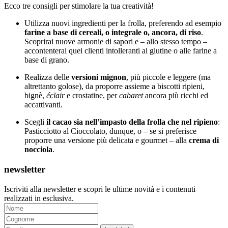
Ecco tre consigli per stimolare la tua creatività!
Utilizza nuovi ingredienti per la frolla, preferendo ad esempio
farine a base di cereali, o integrale o, ancora, di riso
.
Scoprirai nuove armonie di sapori e – allo stesso tempo –
accontenterai quei clienti intolleranti al glutine o alle farine a
base di grano.
Realizza delle
versioni mignon
, più piccole e leggere (ma
altrettanto golose), da proporre assieme a biscotti ripieni,
bignè,
éclair
e crostatine, per
cabaret
ancora più ricchi ed
accattivanti.
Scegli
il cacao sia nell’impasto della frolla che nel ripieno
:
Pasticciotto al Cioccolato, dunque, o – se si preferisce
proporre una versione più delicata e gourmet – alla
crema di
nocciola
.
newsletter
Iscriviti alla newsletter e scopri le ultime novità e i contenuti
realizzati in esclusiva.