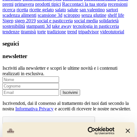
premi
primavera
prodotti tipici
Raccontaci la tua storia
recensioni
ricerca
ricetta
ricette gelato
salato
salute
san valentino
sartori
scadenza alimenti
scansione 3d
sciroppo
senza glutine
shelf life
Sigep
sigep 2019
social e pasticceria
social media
solidarietà
sostenibilità
stampanti 3d
take away
tecnologia in pasticceria
tendenze
tiramisù
torte
tradizione
trend
tripadvisor
videotutorial
seguici
newsletter
Iscriviti alla newsletter e scopri le ultime novità e i contenuti
realizzati in esclusiva.
Iscrivimi
Iscrivendoti, dai il consenso al trattamento dei tuoi dati secondo la
nostra
Informativa Privacy
e accetti di ricevere le nostre newsletter.