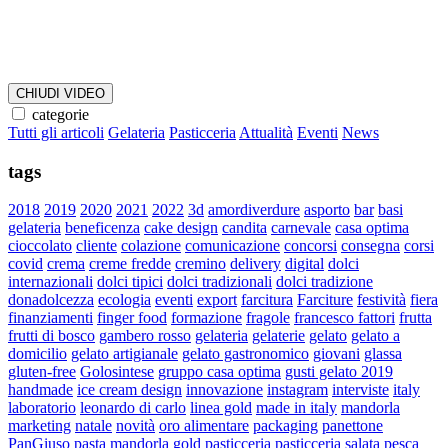
CHIUDI VIDEO
categorie
Tutti gli articoli
Gelateria
Pasticceria
Attualità
Eventi
News
tags
2018
2019
2020
2021
2022
3d
amordiverdure
asporto
bar
basi
gelateria
beneficenza
cake design
candita
carnevale
casa optima
cioccolato
cliente
colazione
comunicazione
concorsi
consegna
corsi
covid
crema
creme fredde
cremino
delivery
digital
dolci
internazionali
dolci tipici
dolci tradizionali
dolci tradizione
donadolcezza
ecologia
eventi
export
farcitura
Farciture
festività
fiera
finanziamenti
finger food
formazione
fragole
francesco fattori
frutta
frutti di bosco
gambero rosso
gelateria
gelaterie
gelato
gelato a
domicilio
gelato artigianale
gelato gastronomico
giovani
glassa
gluten-free
Golosintese
gruppo casa optima
gusti gelato 2019
handmade
ice cream design
innovazione
instagram
interviste
italy
laboratorio
leonardo di carlo
linea gold
made in italy
mandorla
marketing
natale
novità
oro alimentare
packaging
panettone
PanGiuso
pasta mandorla gold
pasticceria
pasticceria salata
pesca