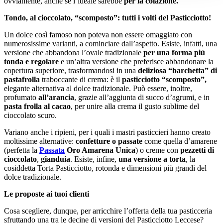
ovviamente, anche se l’ideale sarebbe
per la colazione.
Tondo, al cioccolato, “scomposto”: tutti i volti del Pasticciotto!
Un dolce così famoso non poteva non essere omaggiato con
numerosissime varianti, a cominciare dall’aspetto. Esiste, infatti, una
versione che abbandona l’ovale tradizionale
per una forma più
tonda e regolare
e un’altra versione che preferisce abbandonare la
copertura superiore, trasformandosi in una
deliziosa “barchetta” di
pastafrolla
traboccante di crema: è il
pasticciotto “scomposto”,
elegante alternativa al dolce tradizionale. Può essere, inoltre,
profumato
all’arancia
, grazie all’aggiunta di succo d’agrumi, e in
pasta frolla al cacao
, per unire alla crema il gusto sublime del
cioccolato scuro.
Variano anche i ripieni, per i quali i mastri pasticcieri hanno creato
moltissime alternative:
confetture o passate
come quella d’amarene
(perfetta la
Passata
Oro Amarena Unica
) o creme con
pezzetti di
cioccolato
,
gianduia
. Esiste, infine,
una versione a torta
, la
cosiddetta Torta Pasticciotto, rotonda e dimensioni più grandi del
dolce tradizionale.
Le proposte ai tuoi clienti
Cosa scegliere, dunque, per arricchire l’offerta della tua pasticceria
sfruttando una tra le decine di versioni del Pasticciotto Leccese?