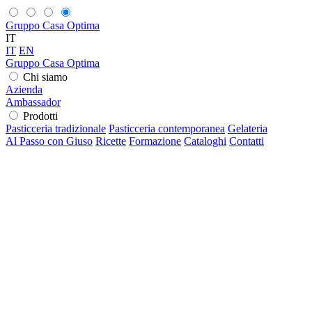
Gruppo Casa Optima
IT
IT
EN
Gruppo Casa Optima
Chi siamo
Azienda
Ambassador
Prodotti
Pasticceria tradizionale
Pasticceria contemporanea
Gelateria
Al Passo con Giuso
Ricette
Formazione
Cataloghi
Contatti