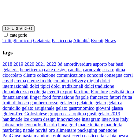
CHIUDI VIDEO
categorie
Tutti gli articoli
Gelateria
Pasticceria
Attualità
Eventi
News
tags
2018
2019
2020
2021
2022
3d
amordiverdure
asporto
bar
basi
gelateria
beneficenza
cake design
candita
carnevale
casa optima
cioccolato
cliente
colazione
comunicazione
concorsi
consegna
corsi
covid
crema
creme fredde
cremino
delivery
digital
dolci
internazionali
dolci tipici
dolci tradizionali
dolci tradizione
donadolcezza
ecologia
eventi
export
farcitura
Farciture
festività
fiera
finanziamenti
finger food
formazione
fragole
francesco fattori
frutta
frutti di bosco
gambero rosso
gelateria
gelaterie
gelato
gelato a
domicilio
gelato artigianale
gelato gastronomico
giovani
glassa
gluten-free
Golosintese
gruppo casa optima
gusti gelato 2019
handmade
ice cream design
innovazione
instagram
interviste
italy
laboratorio
leonardo di carlo
linea gold
made in italy
mandorla
marketing
natale
novità
oro alimentare
packaging
panettone
PanGiuso
pasta mandorla gold
pasticceria
pasticceria salata
pesca