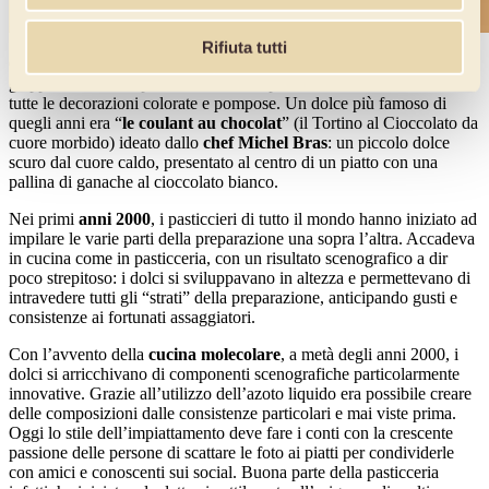
Rifiuta tutti
Gli
anni ’80/’90
hanno subito le influenze del minimalismo
giapponese che, in pasticceria, hanno portato all’eliminazione di
tutte le decorazioni colorate e pompose. Un dolce più famoso di
quegli anni era “
le coulant au chocolat
” (il Tortino al Cioccolato da
cuore morbido) ideato dallo
chef Michel Bras
: un piccolo dolce
scuro dal cuore caldo, presentato al centro di un piatto con una
pallina di ganache al cioccolato bianco.
Nei primi
anni 2000
, i pasticcieri di tutto il mondo hanno iniziato ad
impilare le varie parti della preparazione una sopra l’altra. Accadeva
in cucina come in pasticceria, con un risultato scenografico a dir
poco strepitoso: i dolci si sviluppavano in altezza e permettevano di
intravedere tutti gli “strati” della preparazione, anticipando gusti e
consistenze ai fortunati assaggiatori.
Con l’avvento della
cucina molecolare
, a metà degli anni 2000, i
dolci si arricchivano di componenti scenografiche particolarmente
innovative. Grazie all’utilizzo dell’azoto liquido era possibile creare
delle composizioni dalle consistenze particolari e mai viste prima.
Oggi lo stile dell’impiattamento deve fare i conti con la crescente
passione delle persone di scattare le foto ai piatti per condividerle
con amici e conoscenti sui social. Buona parte della pasticceria