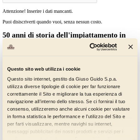
Attenzione! Inserire i dati mancanti.
Puoi disiscriverti quando vuoi, senza nessun costo.
50 anni di storia dell'impiattamento in
pasticceria
Impiattamento
: da una parte, c’è chi lo considera un vezzo che solo
i grandi chef possono permettersi, dall’altra, chi crede che sia il
degno completamento di ogni ricetta. Su una cosa siamo tutti
Questo sito web utilizza i cookie
d’accordo: ogni piatto si mangia prima di tutto con gli occhi,
Questo sito internet, gestito da Giuso Guido S.p.a.
soprattutto in pasticceria.
utilizza diverse tipologie di cookie per far funzionare
L’impiattamento è un aspetto della cucina che gli chef e i pasticceri
correttamente il Sito e migliorare la tua esperienza di
di tutto il mondo coltivano da
50 anni
. Nel corso di 5 decadi lo stile
in cucina è cambiato molte volte e si è evoluto seguendo i trend
navigazione all’interno dello stesso. Se ci fornirai il tuo
alimentari, il gusto estetico di singoli chef, le caratteristiche di intere
consenso, utilizzeremo anche alcuni cookie per valutare
culture, oppure, la moda dettata dagli ingredienti nuovi e originali.
in forma statistica le performance e l’utilizzo del Sito e
Negli
anni ’60/’70
, la cucina e di conseguenza anche la pasticceria,
per farti visualizzare, mentre navighi su internet,
seguiva la cosiddetta “
regola del 3
”, ovvero: presentare piatti
messaggi pubblicitari dei nostri prodotti e servizi per i
“completi” e, nel caso della pasticceria, dolci abbondanti e ricchi di
quali avrai mostrato interesse. Se accetti i cookie,
aggiunte. Un esempio lampante di questa tendenza è il dolce