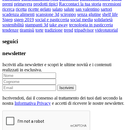
premi
primavera
prodotti tipici
Raccontaci la tua storia
recensioni
ricerca
ricetta
ricette gelato
salato
salute
san valentino
sartori
scadenza alimenti
scansione 3d
sciroppo
senza glutine
shelf life
Sigep
sigep 2019
social e pasticceria
social media
solidarietà
sostenibilità
stampanti 3d
take away
tecnologia in pasticceria
tendenze
tiramisù
torte
tradizione
trend
tripadvisor
videotutorial
seguici
newsletter
Iscriviti alla newsletter e scopri le ultime novità e i contenuti
realizzati in esclusiva.
Iscrivimi
Iscrivendoti, dai il consenso al trattamento dei tuoi dati secondo la
nostra
Informativa Privacy
e accetti di ricevere le nostre newsletter.