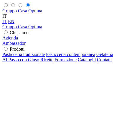
Gruppo Casa Optima
IT
IT
EN
Gruppo Casa Optima
Chi siamo
Azienda
Ambassador
Prodotti
Pasticceria tradizionale
Pasticceria contemporanea
Gelateria
Al Passo con Giuso
Ricette
Formazione
Cataloghi
Contatti