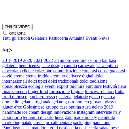
CHIUDI VIDEO
categorie
Tutti gli articoli
Gelateria
Pasticceria
Attualità
Eventi
News
tags
2018
2019
2020
2021
2022
3d
amordiverdure
asporto
bar
basi
gelateria
beneficenza
cake design
candita
carnevale
casa optima
cioccolato
cliente
colazione
comunicazione
concorsi
consegna
corsi
covid
crema
creme fredde
cremino
delivery
digital
dolci
internazionali
dolci tipici
dolci tradizionali
dolci tradizione
donadolcezza
ecologia
eventi
export
farcitura
Farciture
festività
fiera
finanziamenti
finger food
formazione
fragole
francesco fattori
frutta
frutti di bosco
gambero rosso
gelateria
gelaterie
gelato
gelato a
domicilio
gelato artigianale
gelato gastronomico
giovani
glassa
gluten-free
Golosintese
gruppo casa optima
gusti gelato 2019
handmade
ice cream design
innovazione
instagram
interviste
italy
laboratorio
leonardo di carlo
linea gold
made in italy
mandorla
marketing
natale
novità
oro alimentare
packaging
panettone
PanGiuso
pasta mandorla gold
pasticceria
pasticceria salata
pesca