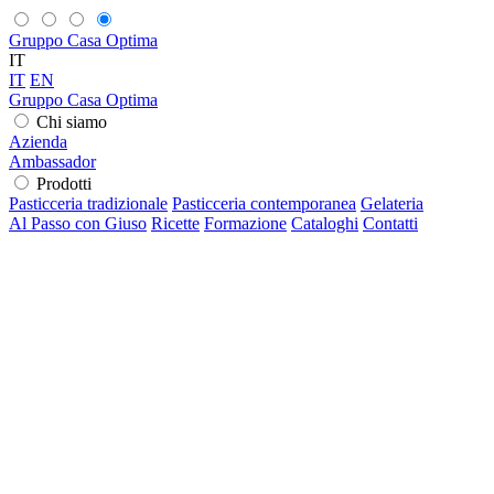
Gruppo Casa Optima
IT
IT
EN
Gruppo Casa Optima
Chi siamo
Azienda
Ambassador
Prodotti
Pasticceria tradizionale
Pasticceria contemporanea
Gelateria
Al Passo con Giuso
Ricette
Formazione
Cataloghi
Contatti