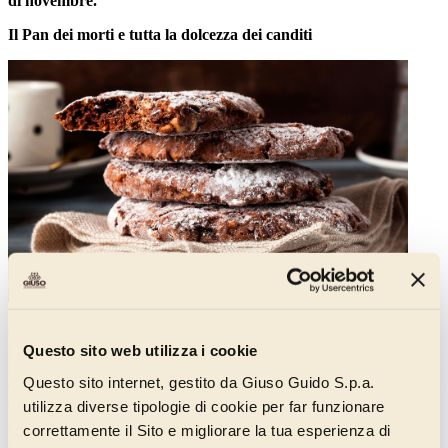
di novembre.
Il Pan dei morti e tutta la dolcezza dei canditi
Chi vive a Milano avrà già visto far capolino dalle vetrine delle
pasticcerie
un dolce dalla forma buffa
, ovale, allungata e
Questo sito web utilizza i cookie
schiacciata: è il famoso
Pan dei morti
, creazione pasticcera tipica
Questo sito internet, gestito da Giuso Guido S.p.a.
della tradizione lombarda che celebra il giorno dedicato ai defunti
(ma richiesto fino alle feste dell’Avvento).
utilizza diverse tipologie di cookie per far funzionare
correttamente il Sito e migliorare la tua esperienza di
Di memoria antica,
è una dolcezza contadina tanto gustosa