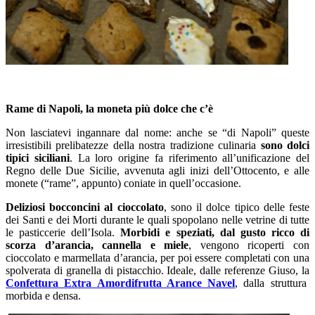
Rame di Napoli, la moneta più dolce che c’è
Non lasciatevi ingannare dal nome: anche se “di Napoli” queste
irresistibili prelibatezze della nostra tradizione culinaria
sono dolci
tipici siciliani
. La loro origine fa riferimento all’unificazione del
Regno delle Due Sicilie, avvenuta agli inizi dell’Ottocento, e alle
monete (“rame”, appunto) coniate in quell’occasione.
Deliziosi bocconcini al cioccolato
, sono il dolce tipico delle feste
dei Santi e dei Morti durante le quali spopolano nelle vetrine di tutte
le pasticcerie dell’Isola.
Morbidi e speziati, dal gusto ricco di
scorza d’arancia, cannella e miele
, vengono ricoperti con
cioccolato e marmellata d’arancia, per poi essere completati con una
spolverata di granella di pistacchio. Ideale, dalle referenze Giuso, la
Confettura Extra Amordifrutta Arance Navel
, dalla struttura
morbida e densa.