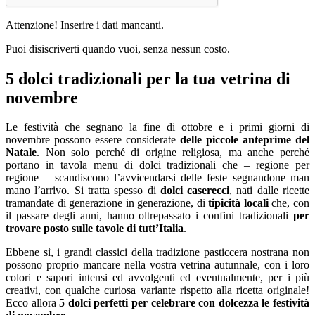
Attenzione! Inserire i dati mancanti.
Puoi disiscriverti quando vuoi, senza nessun costo.
5 dolci tradizionali per la tua vetrina di
novembre
Le festività che segnano la fine di ottobre e i primi giorni di
novembre possono essere considerate
delle piccole anteprime del
Natale
. Non solo perché di origine religiosa, ma anche perché
portano in tavola menu di dolci tradizionali che – regione per
regione – scandiscono l’avvicendarsi delle feste segnandone man
mano l’arrivo. Si tratta spesso di
dolci caserecci
, nati dalle ricette
tramandate di generazione in generazione, di
tipicità locali
che, con
il passare degli anni, hanno oltrepassato i confini tradizionali
per
trovare posto sulle tavole di tutt’Italia
.
Ebbene sì, i grandi classici della tradizione pasticcera nostrana non
possono proprio mancare nella vostra vetrina autunnale, con i loro
colori e sapori intensi ed avvolgenti ed eventualmente, per i più
creativi, con qualche curiosa variante rispetto alla ricetta originale!
Ecco allora
5 dolci perfetti per celebrare con dolcezza le festività