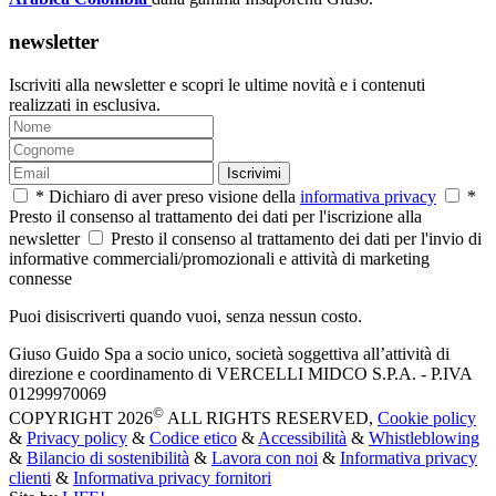
newsletter
Iscriviti alla newsletter e scopri le ultime novità e i contenuti
realizzati in esclusiva.
Iscrivimi
* Dichiaro di aver preso visione della
informativa privacy
*
Presto il consenso al trattamento dei dati per l'iscrizione alla
newsletter
Presto il consenso al trattamento dei dati per l'invio di
informative commerciali/promozionali e attività di marketing
connesse
Puoi disiscriverti quando vuoi, senza nessun costo.
Giuso Guido Spa a socio unico, società soggettiva all’attività di
direzione e coordinamento di VERCELLI MIDCO S.P.A. - P.IVA
01299970069
©
COPYRIGHT 2026
ALL RIGHTS RESERVED,
Cookie policy
&
Privacy policy
&
Codice etico
&
Accessibilità
&
Whistleblowing
&
Bilancio di sostenibilità
&
Lavora con noi
&
Informativa privacy
clienti
&
Informativa privacy fornitori