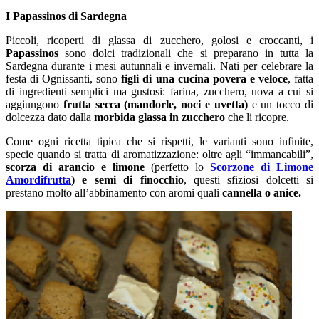
I Papassinos di Sardegna
Piccoli, ricoperti di glassa di zucchero, golosi e croccanti, i
Papassinos
sono dolci tradizionali che si preparano in tutta la
Sardegna durante i mesi autunnali e invernali. Nati per celebrare la
festa di Ognissanti, sono
figli di una cucina povera e veloce
, fatta
di ingredienti semplici ma gustosi: farina, zucchero, uova a cui si
aggiungono
frutta secca (mandorle, noci e uvetta)
e un tocco di
dolcezza dato dalla
morbida glassa in zucchero
che li ricopre.
Come ogni ricetta tipica che si rispetti, le varianti sono infinite,
specie quando si tratta di aromatizzazione: oltre agli “immancabili”,
scorza di arancio e limone
(perfetto lo
Scorzone di Limone
Amordifrutta
) e semi di finocchio
, questi sfiziosi dolcetti si
prestano molto all’abbinamento con aromi quali
cannella o anice.