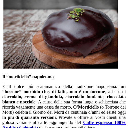
Il “morticiello” napoletano
È il dolce più scaramantico della tradizione napoletana:
un
“torrone” morbido che, di fatto, non è un torrone
, a base di
cioccolato, crema di gianduia, cioccolato fondente, cioccolato
bianco e nocciole
. A causa della sua forma lunga e schiacciata che
ricorda vagamente una cassa da morto,
O’Morticiello
(o Torrone dei
Morti) celebra il Giorno dei Morti da centinaia d’anni ed esiste oggi
in più di quaranta versioni
. Provate a offrire ai vostri clienti una
golosa variante al caffè aggiungendo del
Caffè espresso 100%
Arabica Colombia
dalla gamma Insaporenti
Giuso.