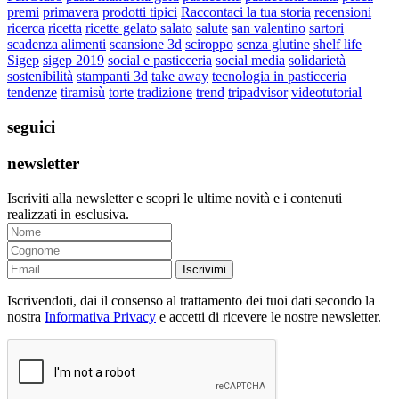
premi
primavera
prodotti tipici
Raccontaci la tua storia
recensioni
ricerca
ricetta
ricette gelato
salato
salute
san valentino
sartori
scadenza alimenti
scansione 3d
sciroppo
senza glutine
shelf life
Sigep
sigep 2019
social e pasticceria
social media
solidarietà
sostenibilità
stampanti 3d
take away
tecnologia in pasticceria
tendenze
tiramisù
torte
tradizione
trend
tripadvisor
videotutorial
seguici
newsletter
Iscriviti alla newsletter e scopri le ultime novità e i contenuti
realizzati in esclusiva.
Iscrivimi
Iscrivendoti, dai il consenso al trattamento dei tuoi dati secondo la
nostra
Informativa Privacy
e accetti di ricevere le nostre newsletter.