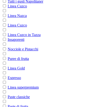
Tutti i gusti Napolitaner
Linea Cuzco
Linea Nazca
Linea Cuzco
Linea Cuzco in Tazza
Insaporenti
Nocciole e Pistacchi
Puree di frutta
Linea Gold
Espresso
Linea superpremium
Paste classiche
Paste di frutta