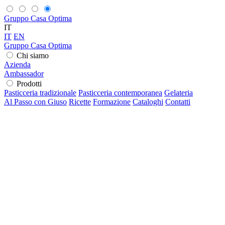
Gruppo Casa Optima
IT
IT
EN
Gruppo Casa Optima
Chi siamo
Azienda
Ambassador
Prodotti
Pasticceria tradizionale
Pasticceria contemporanea
Gelateria
Al Passo con Giuso
Ricette
Formazione
Cataloghi
Contatti