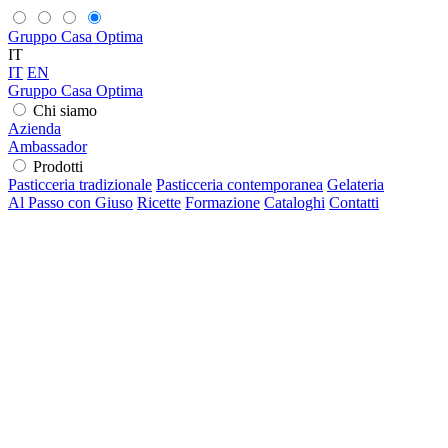
Gruppo Casa Optima
IT
IT
EN
Gruppo Casa Optima
Chi siamo
Azienda
Ambassador
Prodotti
Pasticceria tradizionale
Pasticceria contemporanea
Gelateria
Al Passo con Giuso
Ricette
Formazione
Cataloghi
Contatti