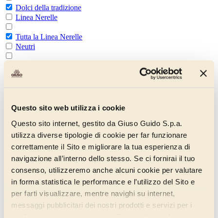
Dolci della tradizione
Linea Nerelle
Tutta la Linea Nerelle
Neutri
Tutti i prodotti neutri
Basi per gelato
Basi per gelato al latte
Questo sito web utilizza i cookie
Basi per gelato frutta
Questo sito internet, gestito da Giuso Guido S.p.a.
Basi per gelato alcolico
utilizza diverse tipologie di cookie per far funzionare
correttamente il Sito e migliorare la tua esperienza di
Basi per gelato cioccolato
navigazione all’interno dello stesso. Se ci fornirai il tuo
consenso, utilizzeremo anche alcuni cookie per valutare
Base complet
in forma statistica le performance e l’utilizzo del Sito e
Base evoluzione
per farti visualizzare, mentre navighi su internet,
messaggi pubblicitari dei nostri prodotti e servizi per i
Base assoluta
quali avrai mostrato interesse. Se accetti i cookie,