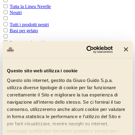
Tutta la Linea Nerelle
Neutri
Tutti i prodotti neutri
Basi per gelato
Basi per gelato al latte
Basi per gelato frutta
Basi per gelato alcolico
Questo sito web utilizza i cookie
Basi per gelato cioccolato
Questo sito internet, gestito da Giuso Guido S.p.a.
utilizza diverse tipologie di cookie per far funzionare
Base complet
correttamente il Sito e migliorare la tua esperienza di
navigazione all’interno dello stesso. Se ci fornirai il tuo
Base evoluzione
consenso, utilizzeremo anche alcuni cookie per valutare
Base assoluta
in forma statistica le performance e l’utilizzo del Sito e
per farti visualizzare, mentre navighi su internet,
Base Vegan
messaggi pubblicitari dei nostri prodotti e servizi per i
Integratori