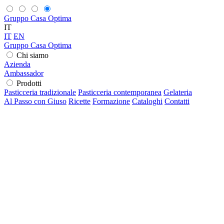
Gruppo Casa Optima
IT
IT
EN
Gruppo Casa Optima
Chi siamo
Azienda
Ambassador
Prodotti
Pasticceria tradizionale
Pasticceria contemporanea
Gelateria
Al Passo con Giuso
Ricette
Formazione
Cataloghi
Contatti