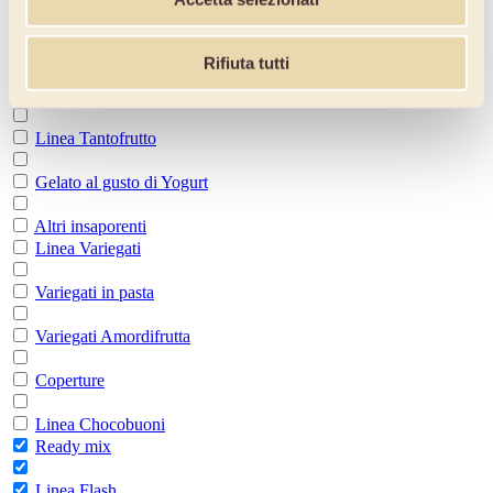
Linea superpremium
Paste classiche
Rifiuta tutti
Paste di frutta
Linea Tantofrutto
Gelato al gusto di Yogurt
Altri insaporenti
Linea Variegati
Variegati in pasta
Variegati Amordifrutta
Coperture
Linea Chocobuoni
Ready mix
Linea Flash