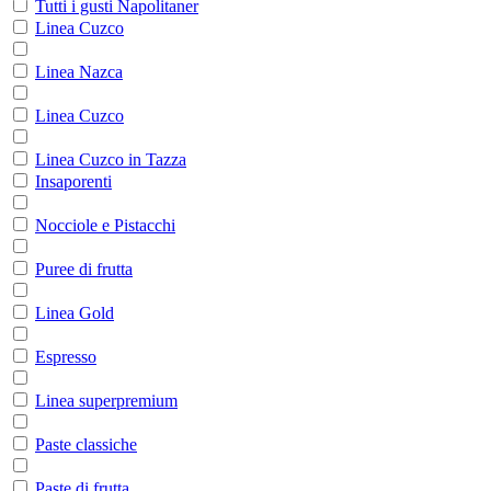
Tutti i gusti Napolitaner
Linea Cuzco
Linea Nazca
Linea Cuzco
Linea Cuzco in Tazza
Insaporenti
Nocciole e Pistacchi
Puree di frutta
Linea Gold
Espresso
Linea superpremium
Paste classiche
Paste di frutta