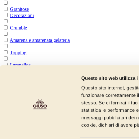
Granitose
Decorazioni
Crumble
Amarena e amarenata gelateria
Topping
I granellosi
Certificazioni & Claim
Questo sito web utilizza i
Halal
Questo sito internet, gesti
funzionare correttamente il
Kosher
stesso. Se ci fornirai il t
Senza derivati del Latte Aggiunti
statistica le performance e 
messaggi pubblicitari dei no
Senza Glutine
cookie, dichiari di avere pi
Vegan
Giuso Guido Spa a socio unico, società soggettiva all’attività di