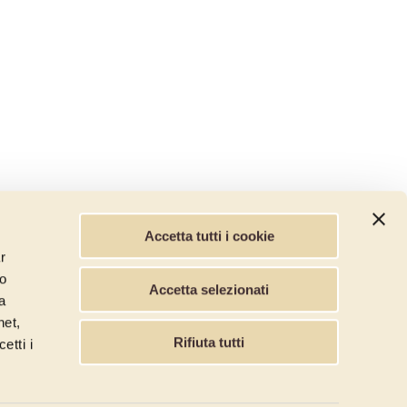
Accetta tutti i cookie
r
lo
Accetta selezionati
a
net,
Rifiuta tutti
etti i
0069