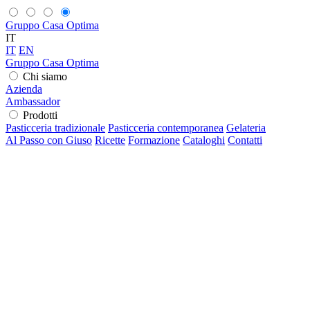
Gruppo Casa Optima
IT
IT
EN
Gruppo Casa Optima
Chi siamo
Azienda
Ambassador
Prodotti
Pasticceria tradizionale
Pasticceria contemporanea
Gelateria
Al Passo con Giuso
Ricette
Formazione
Cataloghi
Contatti