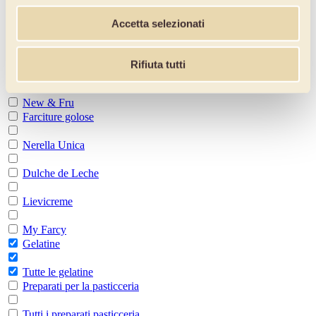
Passata oro
Accetta selezionati
Specialità
Rifiuta tutti
Confetture Extra Amordifrutta
New & Fru
Farciture golose
Nerella Unica
Dulche de Leche
Lievicreme
My Farcy
Gelatine
Tutte le gelatine
Preparati per la pasticceria
Tutti i preparati pasticceria