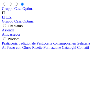
Gruppo Casa Optima
IT
IT
EN
Gruppo Casa Optima
Chi siamo
Azienda
Ambassador
Prodotti
Pasticceria tradizionale
Pasticceria contemporanea
Gelateria
Al Passo con Giuso
Ricette
Formazione
Cataloghi
Contatti