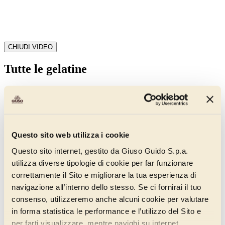
CHIUDI VIDEO
Tutte le gelatine
Filtri
Novità
Frutta candita e semicandita
Linea Amordifrutta
Questo sito web utilizza i cookie
Frutta candita in sciroppo
Questo sito internet, gestito da Giuso Guido S.p.a.
Frutta candita colata
Paste aromatizzanti
utilizza diverse tipologie di cookie per far funzionare
Frutta semicandita in sciroppo
correttamente il Sito e migliorare la tua esperienza di
navigazione all’interno dello stesso. Se ci fornirai il tuo
Frutta candita intera
consenso, utilizzeremo anche alcuni cookie per valutare
Frutta candita intera in sciroppo
in forma statistica le performance e l’utilizzo del Sito e
Frutta candita intera colata
per farti visualizzare, mentre navighi su internet,