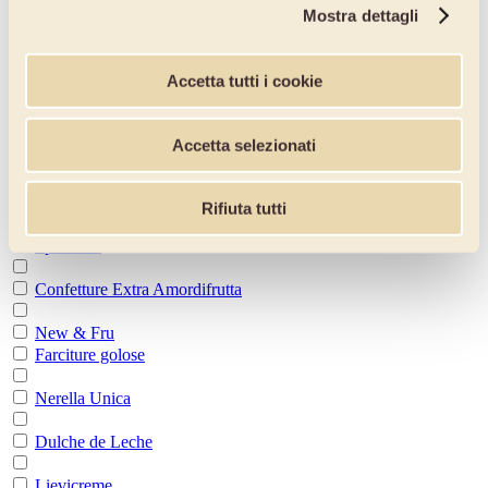
Mostra dettagli
Marroni Interi
Marroni tipo "Piemonte"
Marroni tipo "Napoli"
Accetta tutti i cookie
Marroni Glassati
Preparati a base di frutta
Accetta selezionati
Unica
Passata oro
Rifiuta tutti
Specialità
Confetture Extra Amordifrutta
New & Fru
Farciture golose
Nerella Unica
Dulche de Leche
Lievicreme