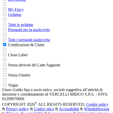
My Farcy
Gelatine
Tutte le gelatine
Preparati per la pasticceria
Tutti i preparati pasticceria
Certificazioni & Claim
Clean Label
Senza derivati del Latte Aggiunti
Senza Glutine
Vegan
Giuso Guido Spa a socio unico, società soggettiva all’attività di
direzione e coordinamento di VERCELLI MIDCO S.P.A. - P.IVA
01299970069
©
COPYRIGHT 2026
ALL RIGHTS RESERVED,
Cookie policy
&
Privacy policy
&
Codice etico
&
Accessibilità
&
Whistleblowing