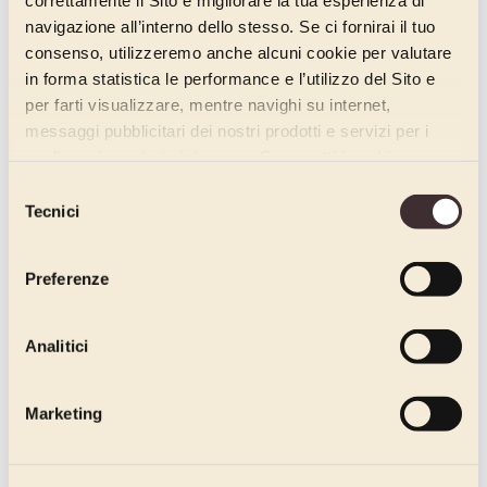
Frutta candita colata
navigazione all’interno dello stesso. Se ci fornirai il tuo
Paste aromatizzanti
consenso, utilizzeremo anche alcuni cookie per valutare
Frutta semicandita in sciroppo
in forma statistica le performance e l’utilizzo del Sito e
Frutta candita intera
per farti visualizzare, mentre navighi su internet,
Frutta candita intera in sciroppo
messaggi pubblicitari dei nostri prodotti e servizi per i
Frutta candita intera colata
quali avrai mostrato interesse. Se accetti i cookie,
dichiari di avere più di 16 anni.
Altre referenze di frutta candita
Selezione
Scorzone arancia tutta essenza
Tecnici
del
Cedro Cubetti
consenso
Altre referenze di frutta candita
Preferenze
Linea Spirituals
Ciliegie
Analitici
Amarene
Marketing
Marroni
Marroncini
Marroni rottami