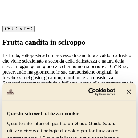
CHIUDI VIDEO
Frutta candita in sciroppo
La frutta, sottoposta ad un processo di canditura a caldo o a freddo
che viene selezionato a seconda della delicatezza e natura della
stessa, raggiunge un grado zuccherino non superiore ai 65° Brix,
preservando maggiormente le sue caratteristiche originali, la
freschezza nel gusto, gli aromi, i profumi e la consistenza.
Sorprendentemente morbida e brillante, grazie alla conservazione in
sciroppo all’interno di latte pastorizzate, vanta una shelf-life fino a 3
anni.
Filtri
Novità
Questo sito web utilizza i cookie
Frutta candita e semicandita
Questo sito internet, gestito da Giuso Guido S.p.a.
Linea Amordifrutta
utilizza diverse tipologie di cookie per far funzionare
Frutta candita in sciroppo
correttamente il Sito e migliorare la tua esperienza di