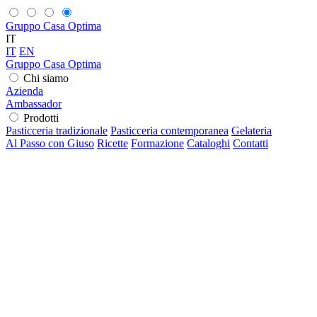
Gruppo Casa Optima
IT
IT
EN
Gruppo Casa Optima
Chi siamo
Azienda
Ambassador
Prodotti
Pasticceria tradizionale
Pasticceria contemporanea
Gelateria
Al Passo con Giuso
Ricette
Formazione
Cataloghi
Contatti