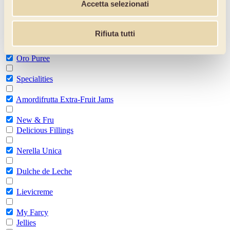
Accetta selezionati
Glacé Chestnuts
Fruit based preparations
Rifiuta tutti
Unica
Oro Puree
Specialities
Amordifrutta Extra-Fruit Jams
New & Fru
Delicious Fillings
Nerella Unica
Dulche de Leche
Lievicreme
My Farcy
Jellies