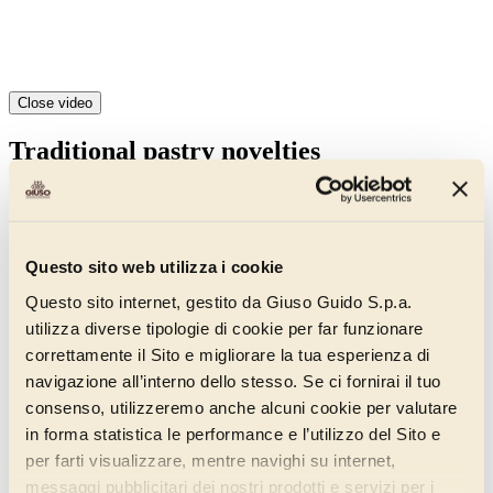
Close video
Traditional pastry novelties
Explore the latest traditional pastry proposals, where tradition and
innovation blend together perfectly. Each product is the result of an
accurate selection of the best raw materials and a careful study of the
market trends.
Questo sito web utilizza i cookie
Filtri
Questo sito internet, gestito da Giuso Guido S.p.a.
Novelties
utilizza diverse tipologie di cookie per far funzionare
Candied and semi-candied fruit
correttamente il Sito e migliorare la tua esperienza di
navigazione all’interno dello stesso. Se ci fornirai il tuo
Amordifrutta Line
Candied Fruit In Syrup
consenso, utilizzeremo anche alcuni cookie per valutare
Whole Candied Fruit Drained
in forma statistica le performance e l’utilizzo del Sito e
Flavouring Pastes
per farti visualizzare, mentre navighi su internet,
Semi-Candied Fruit In Syrup
messaggi pubblicitari dei nostri prodotti e servizi per i