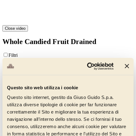
Close video
Whole Candied Fruit Drained
Filtri
Novelties
Candied and semi-candied fruit
Amordifrutta Line
Candied Fruit In Syrup
Questo sito web utilizza i cookie
Whole Candied Fruit Drained
Questo sito internet, gestito da Giuso Guido S.p.a.
Flavouring Pastes
Semi-Candied Fruit In Syrup
utilizza diverse tipologie di cookie per far funzionare
correttamente il Sito e migliorare la tua esperienza di
Whole Candied Fruit
navigazione all’interno dello stesso. Se ci fornirai il tuo
Whole Candied Fruit in Syrup
consenso, utilizzeremo anche alcuni cookie per valutare
Whole Candied Fruit Drained
in forma statistica le performance e l’utilizzo del Sito e