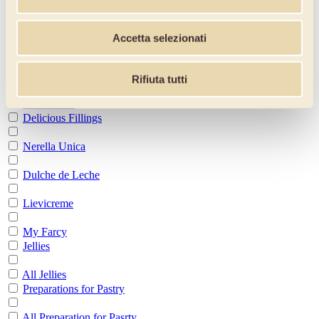
Oro Puree
Accetta selezionati
Specialities
Amordifrutta Extra-Fruit Jams
Rifiuta tutti
New & Fru
Delicious Fillings
Nerella Unica
Dulche de Leche
Lievicreme
My Farcy
Jellies
All Jellies
Preparations for Pastry
All Preparation for Pasrty