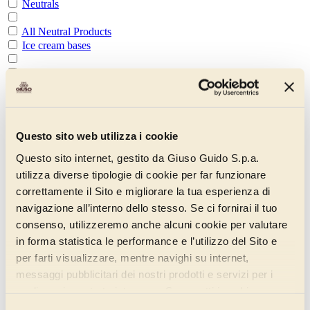
Neutrals
All Neutral Products
Ice cream bases
Bases for Milk Flavour Gelato
Fruit Ice Cream Bases
Alcoholic Ice Cream Bases
Questo sito web utilizza i cookie
Chocolate Ice Cream Bases
Questo sito internet, gestito da Giuso Guido S.p.a.
utilizza diverse tipologie di cookie per far funzionare
Complet Base
correttamente il Sito e migliorare la tua esperienza di
navigazione all’interno dello stesso. Se ci fornirai il tuo
Evoluzione Base
consenso, utilizzeremo anche alcuni cookie per valutare
Assoluta Base
in forma statistica le performance e l’utilizzo del Sito e
per farti visualizzare, mentre navighi su internet,
Vegan Base
messaggi pubblicitari dei nostri prodotti e servizi per i
Enhancers
quali avrai mostrato interesse. Se accetti i cookie,
dichiari di avere più di 16 anni.
All Improvers