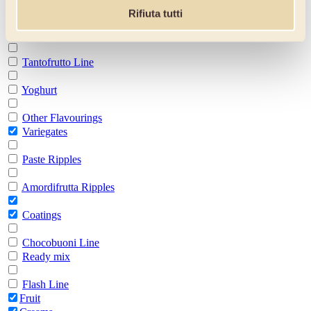
Traditional Pastes
Rifiuta tutti
Fruit Pastes
Tantofrutto Line
Yoghurt
Other Flavourings
Variegates
Paste Ripples
Amordifrutta Ripples
Coatings
Chocobuoni Line
Ready mix
Flash Line
Fruit