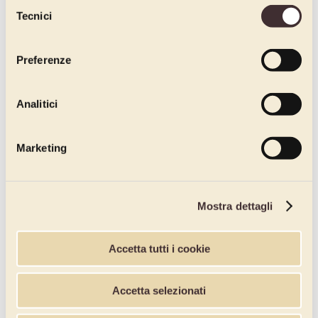
Selezione
Napolitaner Line
Tecnici
del
consenso
All Napolitaner tastes
Cuzco Line
Preferenze
Nazca Line
Analitici
Cuzco Line
Cuzco in a Cup
Marketing
Flavour Enhancer
Hazelnuts and Pistachios
Mostra dettagli
Fruit purées
Gold Line
Accetta tutti i cookie
Espresso
Accetta selezionati
Superpremium Paste Line