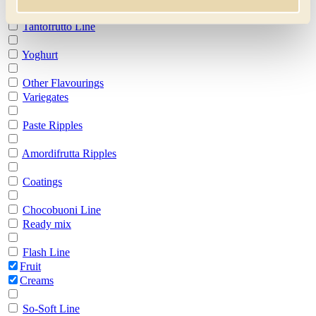
Tantofrutto Line
Yoghurt
Other Flavourings
Variegates
Paste Ripples
Amordifrutta Ripples
Coatings
Chocobuoni Line
Ready mix
Flash Line
Fruit
Creams
So-Soft Line