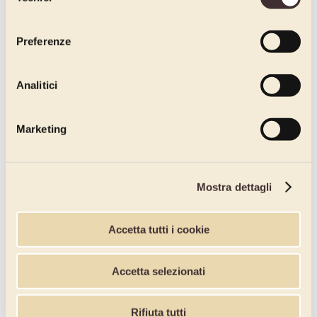
del
All Napolitaner tastes
consenso
Cuzco Line
Preferenze
Nazca Line
Cuzco Line
Analitici
Cuzco in a Cup
Flavour Enhancer
Marketing
Hazelnuts and Pistachios
Fruit purées
Mostra dettagli
Gold Line
Accetta tutti i cookie
Espresso
Superpremium Paste Line
Accetta selezionati
Traditional Pastes
Rifiuta tutti
Fruit Pastes