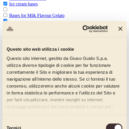
Ice cream bases
Bases for Milk Flavour Gelato
Fruit Ice Cream Bases
Alcoholic Ice Cream Bases
Questo sito web utilizza i cookie
Chocolate Ice Cream Bases
Questo sito internet, gestito da Giuso Guido S.p.a.
Complet Base
utilizza diverse tipologie di cookie per far funzionare
correttamente il Sito e migliorare la tua esperienza di
Evoluzione Base
navigazione all’interno dello stesso. Se ci fornirai il tuo
Assoluta Base
consenso, utilizzeremo anche alcuni cookie per valutare
in forma statistica le performance e l’utilizzo del Sito e
Vegan Base
per farti visualizzare, mentre navighi su internet,
Enhancers
messaggi pubblicitari dei nostri prodotti e servizi per i
All Improvers
quali avrai mostrato interesse. Se accetti i cookie,
Napolitaner Line
dichiari di avere più di 16 anni.
Selezione
Tecnici