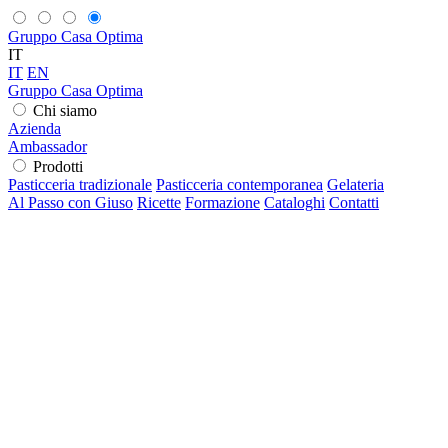
Gruppo Casa Optima
IT
IT
EN
Gruppo Casa Optima
Chi siamo
Azienda
Ambassador
Prodotti
Pasticceria tradizionale
Pasticceria contemporanea
Gelateria
Al Passo con Giuso
Ricette
Formazione
Cataloghi
Contatti