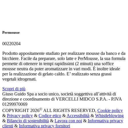
Permousse
00220204
Prodotto appositamente studiato per realizzare mousse da banco e da
bicchiere. Facile da preparare, solo latte e PerMousse, la sua formula
permette di ottenere in tempi rapidissimi (2 minuti) una soffice
mousse neutra da poter aromatizzare in vari modi. È inoltre ideale
per la realizzazione di gelato caldo. E’ realizzato senza grassi
vegetali idrogenati.
Scopri di più
Giuso Guido Spa a socio unico, società soggettiva all’attività di
direzione e coordinamento di VERCELLI MIDCO S.P.A. - P.IVA
01299970069
©
COPYRIGHT 2026
ALL RIGHTS RESERVED,
Cookie policy
&
Privacy policy
&
Codice etico
&
Accessibilità
&
Whistleblowing
&
Bilancio di sostenibilità
&
Lavora con noi
&
Informativa privacy
clienti
&
Informativa privacy fornitori