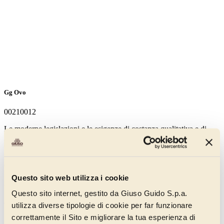
Gg Ovo
00210012
Le moderne legislazioni e le esigenze di costanza qualitativa e di
igiene fanno di questo prodotto a base di tuorlo di uovo e zucchero
un prezioso ingrediente per le ricettazioni. Il particolare processo di
pastorizzazione con mild technology preserva le naturali
caratteristiche organolettiche dei tuorli d’uovo, tutti di alta qualità,
impiegati nella ricettazione. E’ realizzato solo con tuorlo d’uovo e
Questo sito web utilizza i cookie
zucchero, senza aromi e conservanti.
Questo sito internet, gestito da Giuso Guido S.p.a.
Scopri di più
utilizza diverse tipologie di cookie per far funzionare
correttamente il Sito e migliorare la tua esperienza di