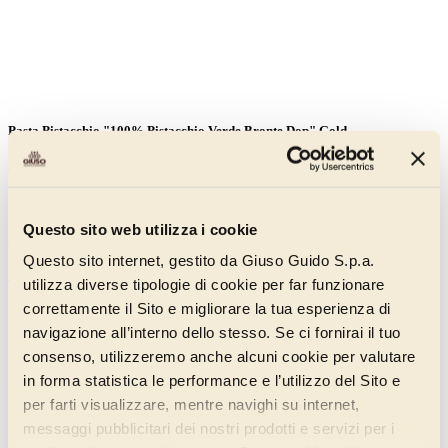
Pasta Pistacchio "100% Pistacchio Verde Bronte Dop" Gold
01194225
Dal "Pistacchio Verde di Bronte DOP", nasce la Pasta Pistacchio
"100% Pistacchio Verde Bronte DOP" Gold di Giuso, top di gamma
Questo sito web utilizza i cookie
dal gusto e dall’aroma inconfondibili
Questo sito internet, gestito da Giuso Guido S.p.a.
Scopri di più
utilizza diverse tipologie di cookie per far funzionare
correttamente il Sito e migliorare la tua esperienza di
navigazione all’interno dello stesso. Se ci fornirai il tuo
consenso, utilizzeremo anche alcuni cookie per valutare
in forma statistica le performance e l’utilizzo del Sito e
per farti visualizzare, mentre navighi su internet,
messaggi pubblicitari dei nostri prodotti e servizi per i