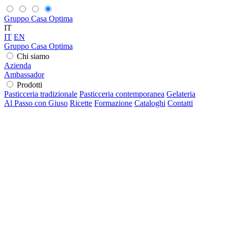
Gruppo Casa Optima
IT
IT
EN
Gruppo Casa Optima
Chi siamo
Azienda
Ambassador
Prodotti
Pasticceria tradizionale
Pasticceria contemporanea
Gelateria
Al Passo con Giuso
Ricette
Formazione
Cataloghi
Contatti