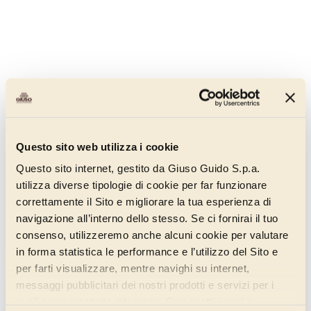
Pasta Nocciola Premium
01120155
Questo sito web utilizza i cookie
Ottenuta mediante un processo di tostatura medio, la Pasta Nocciola
Premium dà vita a un gelato dal colore marrone e dal gusto intenso e
Questo sito internet, gestito da Giuso Guido S.p.a.
marcato.
utilizza diverse tipologie di cookie per far funzionare
correttamente il Sito e migliorare la tua esperienza di
Scopri di più
navigazione all’interno dello stesso. Se ci fornirai il tuo
consenso, utilizzeremo anche alcuni cookie per valutare
in forma statistica le performance e l’utilizzo del Sito e
per farti visualizzare, mentre navighi su internet,
messaggi pubblicitari dei nostri prodotti e servizi per i
quali avrai mostrato interesse. Se accetti i cookie,