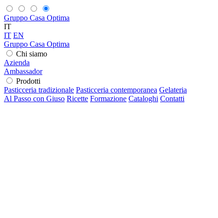
Gruppo Casa Optima
IT
IT
EN
Gruppo Casa Optima
Chi siamo
Azienda
Ambassador
Prodotti
Pasticceria tradizionale
Pasticceria contemporanea
Gelateria
Al Passo con Giuso
Ricette
Formazione
Cataloghi
Contatti