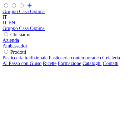
Gruppo Casa Optima
IT
IT
EN
Gruppo Casa Optima
Chi siamo
Azienda
Ambassador
Prodotti
Pasticceria tradizionale
Pasticceria contemporanea
Gelateria
Al Passo con Giuso
Ricette
Formazione
Cataloghi
Contatti