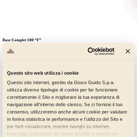
Base Complet 100 “F”
00035105A
Contiene un nucleo di stabilizzanti ed emulsionanti in grado di
lavorare anche a freddo. Una base che conferisce al gelato una
Questo sito web utilizza i cookie
struttura di elevata qualità. Gusto latte.
Questo sito internet, gestito da Giuso Guido S.p.a.
Scopri di più
utilizza diverse tipologie di cookie per far funzionare
correttamente il Sito e migliorare la tua esperienza di
navigazione all’interno dello stesso. Se ci fornirai il tuo
consenso, utilizzeremo anche alcuni cookie per valutare
in forma statistica le performance e l’utilizzo del Sito e
per farti visualizzare, mentre navighi su internet,
messaggi pubblicitari dei nostri prodotti e servizi per i