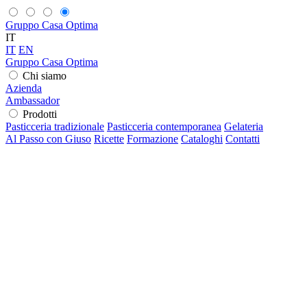
Gruppo Casa Optima
IT
IT
EN
Gruppo Casa Optima
Chi siamo
Azienda
Ambassador
Prodotti
Pasticceria tradizionale
Pasticceria contemporanea
Gelateria
Al Passo con Giuso
Ricette
Formazione
Cataloghi
Contatti