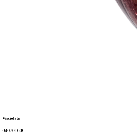
Visciolata
04070160C