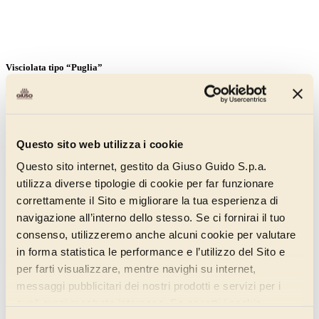
Visciolata tipo “Puglia”
04032160C
Elevata percentuale di frutta (125%), colore ciliegia tendente al rosso
e struttura asciutta, con frutti poco macinati. Sapore marcatamente
Questo sito web utilizza i cookie
acidulo.
Questo sito internet, gestito da Giuso Guido S.p.a.
Scopri di più
utilizza diverse tipologie di cookie per far funzionare
correttamente il Sito e migliorare la tua esperienza di
navigazione all’interno dello stesso. Se ci fornirai il tuo
consenso, utilizzeremo anche alcuni cookie per valutare
in forma statistica le performance e l’utilizzo del Sito e
per farti visualizzare, mentre navighi su internet,
messaggi pubblicitari dei nostri prodotti e servizi per i
quali avrai mostrato interesse. Se accetti i cookie,