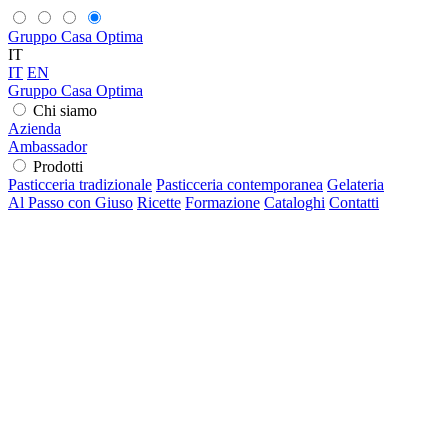
Gruppo Casa Optima
IT
IT
EN
Gruppo Casa Optima
Chi siamo
Azienda
Ambassador
Prodotti
Pasticceria tradizionale
Pasticceria contemporanea
Gelateria
Al Passo con Giuso
Ricette
Formazione
Cataloghi
Contatti