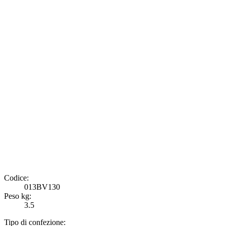
Codice:
013BV130
Peso kg:
3.5
Tipo di confezione: