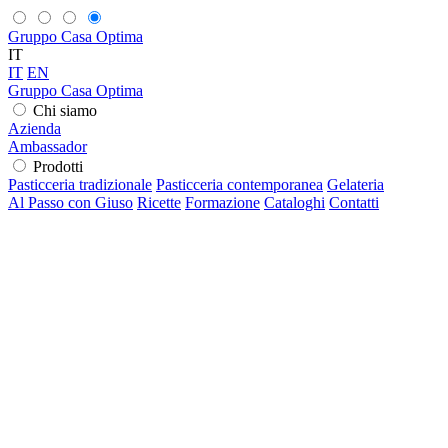
Gruppo Casa Optima
IT
IT
EN
Gruppo Casa Optima
Chi siamo
Azienda
Ambassador
Prodotti
Pasticceria tradizionale
Pasticceria contemporanea
Gelateria
Al Passo con Giuso
Ricette
Formazione
Cataloghi
Contatti