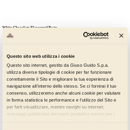
White Chocolate Flavoured Paste
011BV130A
Paste that faithfully reproduces the taste, aroma and fragrance of the
finest white chocolate.
Questo sito web utilizza i cookie
Discover more
Questo sito internet, gestito da Giuso Guido S.p.a.
utilizza diverse tipologie di cookie per far funzionare
correttamente il Sito e migliorare la tua esperienza di
navigazione all’interno dello stesso. Se ci fornirai il tuo
consenso, utilizzeremo anche alcuni cookie per valutare
in forma statistica le performance e l’utilizzo del Sito e
per farti visualizzare, mentre navighi su internet,
messaggi pubblicitari dei nostri prodotti e servizi per i
quali avrai mostrato interesse. Se accetti i cookie,
dichiari di avere più di 16 anni.
Selezione