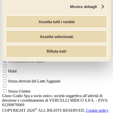
Tutta la linea Unico
Mostra dettagli
Prodotti per ricoperture
Cover
Accetta tutti i cookie
Linea Splendidee
Accetta selezionati
Tutte le ricoperture
Altri prodotti
Rifiuta tutti
Prodotti per guarnire
Certificazioni & Claim
Halal
Senza derivati del Latte Aggiunti
Senza Glutine
Giuso Guido Spa a socio unico, società soggettiva all’attività di
direzione e coordinamento di VERCELLI MIDCO S.P.A. - P.IVA
01299970069
©
COPYRIGHT 2026
ALL RIGHTS RESERVED,
Cookie policy