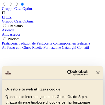
Gruppo Casa Optima
IT
IT
EN
Gruppo Casa Optima
Chi siamo
Azienda
Ambassador
Prodotti
Pasticceria tradizionale
Pasticceria contemporanea
Gelateria
Al Passo con Giuso
Ricette
Formazione
Cataloghi
Contatti
Questo sito web utilizza i cookie
Questo sito internet, gestito da Giuso Guido S.p.a.
utilizza diverse tipologie di cookie per far funzionare