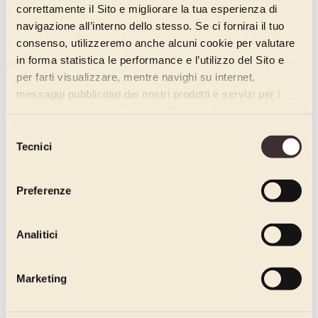
correttamente il Sito e migliorare la tua esperienza di
navigazione all’interno dello stesso. Se ci fornirai il tuo
consenso, utilizzeremo anche alcuni cookie per valutare
in forma statistica le performance e l’utilizzo del Sito e
CHIUDI VIDEO
per farti visualizzare, mentre navighi su internet,
messaggi pubblicitari dei nostri prodotti e servizi per i
Linea Unico
quali avrai mostrato interesse. Se accetti i cookie,
Basi strutturanti di semplice utilizzo e altamente versatili, perfette per
dichiari di avere più di 16 anni.
Selezione
applicazioni a temperatura positiva (mousse, bavaresi) e/o negativa
Tecnici
del
(semifreddi). Un unico prodotto, per infinite creazioni originali e
innovative.
consenso
Preferenze
Filtri
Novità
Insaporenti
Analitici
Pannagusto
Prodotti per la preparazione di masse base
Marketing
Prodotti per massa base
Linea Unico