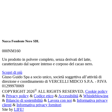
Nazca Fondente Nero SDL
000NM160
Un prodotto in polvere completo, senza derivati del latte,
caratterizzato dal sapore intenso e corposo del cacao nero.
Scopri di più
Giuso Guido Spa a socio unico, società soggettiva all’attività di
direzione e coordinamento di VERCELLI MIDCO S.P.A. - P.IVA
01299970069
©
COPYRIGHT 2026
ALL RIGHTS RESERVED,
Cookie policy
&
Privacy policy
&
Codice etico
&
Accessibilità
&
Whistleblowing
&
Bilancio di sostenibilità
&
Lavora con noi
&
Informativa privacy
clienti
&
Informativa privacy fornitori
Site by
LIFE!