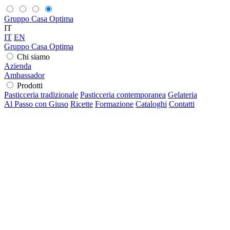
Gruppo Casa Optima
IT
IT
EN
Gruppo Casa Optima
Chi siamo
Azienda
Ambassador
Prodotti
Pasticceria tradizionale
Pasticceria contemporanea
Gelateria
Al Passo con Giuso
Ricette
Formazione
Cataloghi
Contatti