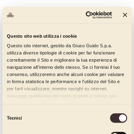
Questo sito web utilizza i cookie
Questo sito internet, gestito da Giuso Guido S.p.a.
utilizza diverse tipologie di cookie per far funzionare
correttamente il Sito e migliorare la tua esperienza di
navigazione all’interno dello stesso. Se ci fornirai il tuo
consenso, utilizzeremo anche alcuni cookie per valutare
in forma statistica le performance e l’utilizzo del Sito e
per farti visualizzare, mentre navighi su internet,
messaggi pubblicitari dei nostri prodotti e servizi per i
quali avrai mostrato interesse. Se accetti i cookie,
Codice:
dichiari di avere più di 16 anni.
000OA160
Selezione
Peso kg:
Tecnici
del
1.6
consenso
Tipo di confezione: