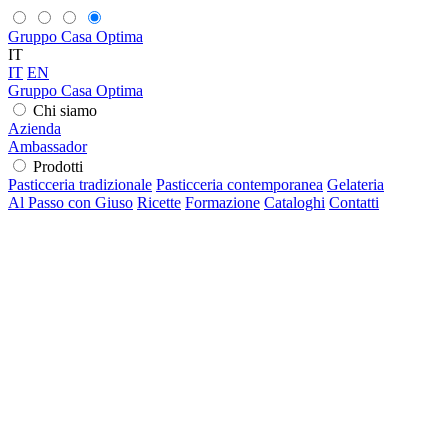
Gruppo Casa Optima
IT
IT
EN
Gruppo Casa Optima
Chi siamo
Azienda
Ambassador
Prodotti
Pasticceria tradizionale
Pasticceria contemporanea
Gelateria
Al Passo con Giuso
Ricette
Formazione
Cataloghi
Contatti