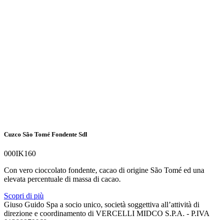
Cuzco São Tomé Fondente Sdl
000IK160
Con vero cioccolato fondente, cacao di origine São Tomé ed una
elevata percentuale di massa di cacao.
Scopri di più
Giuso Guido Spa a socio unico, società soggettiva all’attività di
direzione e coordinamento di VERCELLI MIDCO S.P.A. - P.IVA