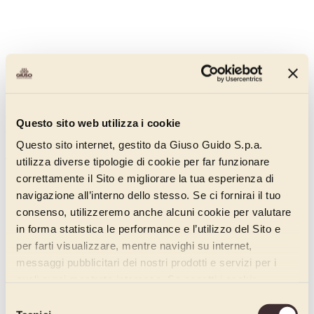
Cuzco Cioccolato Fondente Total Noir Sdl
000MA160
Questo gelato di cioccolato senza derivati del latte aggiunti è
Questo sito web utilizza i cookie
caratterizzato da un sapore intenso, corposo e pieno.
Questo sito internet, gestito da Giuso Guido S.p.a.
Scopri di più
utilizza diverse tipologie di cookie per far funzionare
correttamente il Sito e migliorare la tua esperienza di
navigazione all’interno dello stesso. Se ci fornirai il tuo
consenso, utilizzeremo anche alcuni cookie per valutare
in forma statistica le performance e l’utilizzo del Sito e
per farti visualizzare, mentre navighi su internet,
messaggi pubblicitari dei nostri prodotti e servizi per i
quali avrai mostrato interesse. Se accetti i cookie,
dichiari di avere più di 16 anni.
Selezione