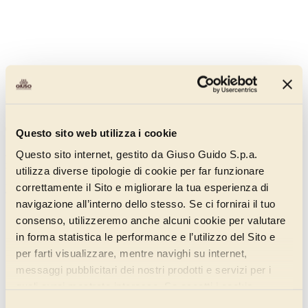
Gluten Free Coffee Mini Crumble
011DE120
Questo sito web utilizza i cookie
A coffee-flavoured crumble that offers toasted and slightly bitter
Questo sito internet, gestito da Giuso Guido S.p.a.
notes.
utilizza diverse tipologie di cookie per far funzionare
correttamente il Sito e migliorare la tua esperienza di
Discover more
navigazione all’interno dello stesso. Se ci fornirai il tuo
consenso, utilizzeremo anche alcuni cookie per valutare
in forma statistica le performance e l’utilizzo del Sito e
per farti visualizzare, mentre navighi su internet,
messaggi pubblicitari dei nostri prodotti e servizi per i
quali avrai mostrato interesse. Se accetti i cookie,
dichiari di avere più di 16 anni.
Selezione