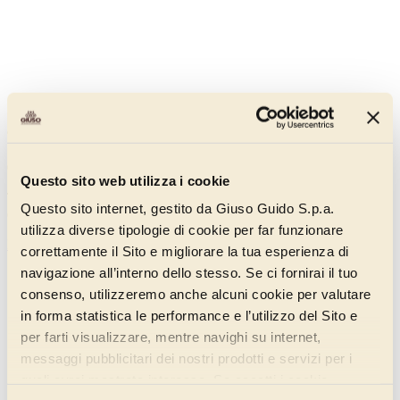
Chocolate Gluten Free Mini Crumble
011DG120
Questo sito web utilizza i cookie
The crunchiness meets the intensity of cocoa in a crumble with a
Questo sito internet, gestito da Giuso Guido S.p.a.
deep embracing flavour.
utilizza diverse tipologie di cookie per far funzionare
Discover more
correttamente il Sito e migliorare la tua esperienza di
navigazione all’interno dello stesso. Se ci fornirai il tuo
consenso, utilizzeremo anche alcuni cookie per valutare
in forma statistica le performance e l’utilizzo del Sito e
per farti visualizzare, mentre navighi su internet,
messaggi pubblicitari dei nostri prodotti e servizi per i
quali avrai mostrato interesse. Se accetti i cookie,