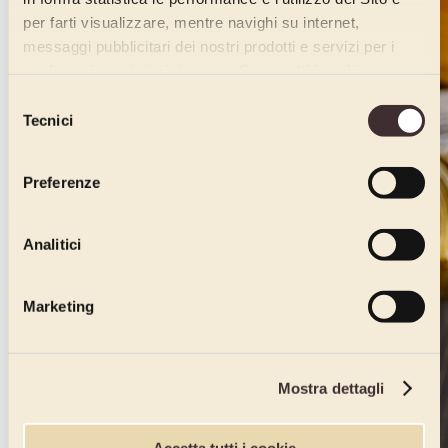
per farti visualizzare, mentre navighi su internet,
messaggi pubblicitari dei nostri prodotti e servizi per i
quali avrai mostrato interesse. Se accetti i cookie,
dichiari di avere più di 16 anni.
Selezione
Tecnici
del
consenso
Preferenze
Analitici
Marketing
Mostra dettagli