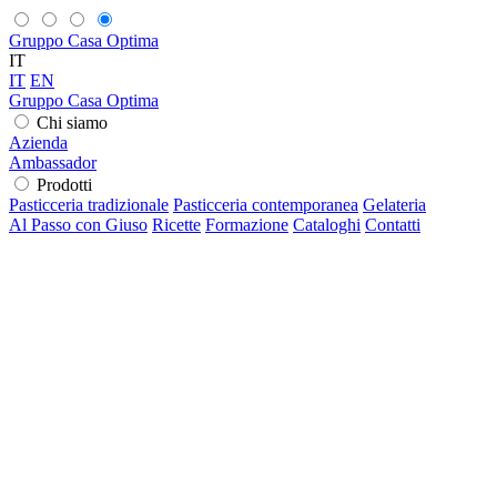
Gruppo Casa Optima
IT
IT
EN
Gruppo Casa Optima
Chi siamo
Azienda
Ambassador
Prodotti
Pasticceria tradizionale
Pasticceria contemporanea
Gelateria
Al Passo con Giuso
Ricette
Formazione
Cataloghi
Contatti