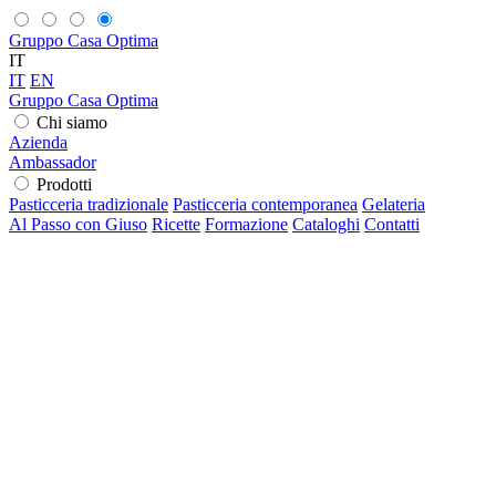
Gruppo Casa Optima
IT
IT
EN
Gruppo Casa Optima
Chi siamo
Azienda
Ambassador
Prodotti
Pasticceria tradizionale
Pasticceria contemporanea
Gelateria
Al Passo con Giuso
Ricette
Formazione
Cataloghi
Contatti