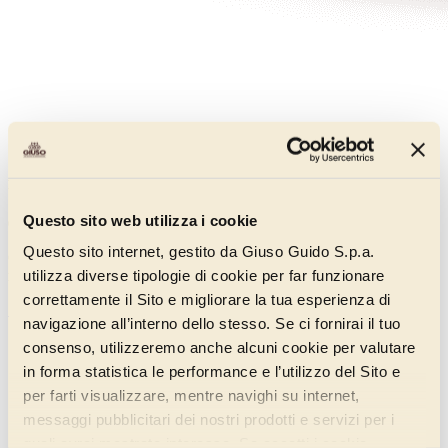
Nerella Unica Chiara
Questo sito web utilizza i cookie
011EA155
Questo sito internet, gestito da Giuso Guido S.p.a.
Crema chiara realizzata con nocciole chiare, dal gusto delicato e
utilizza diverse tipologie di cookie per far funzionare
raffinato per ricordare le note gole degli snack più amati.
correttamente il Sito e migliorare la tua esperienza di
Scopri di più
navigazione all’interno dello stesso. Se ci fornirai il tuo
consenso, utilizzeremo anche alcuni cookie per valutare
in forma statistica le performance e l’utilizzo del Sito e
per farti visualizzare, mentre navighi su internet,
messaggi pubblicitari dei nostri prodotti e servizi per i
quali avrai mostrato interesse. Se accetti i cookie,