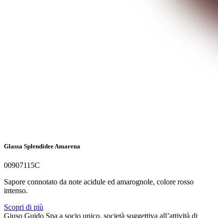
Glassa Splendidee Amarena
00907115C
Sapore connotato da note acidule ed amarognole, colore rosso
intenso.
Scopri di più
Giuso Guido Spa a socio unico, società soggettiva all’attività di