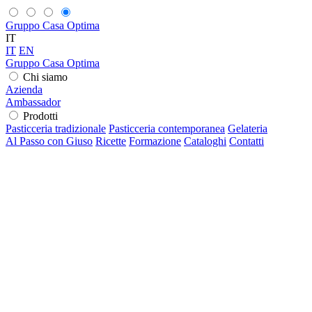
Gruppo Casa Optima
IT
IT
EN
Gruppo Casa Optima
Chi siamo
Azienda
Ambassador
Prodotti
Pasticceria tradizionale
Pasticceria contemporanea
Gelateria
Al Passo con Giuso
Ricette
Formazione
Cataloghi
Contatti