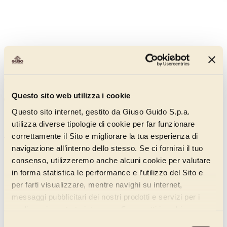
Glassa Splendidee Bianca
Questo sito web utilizza i cookie
00901115C
Questo sito internet, gestito da Giuso Guido S.p.a.
Sapore neutro, colore bianco brillante.
utilizza diverse tipologie di cookie per far funzionare
Scopri di più
correttamente il Sito e migliorare la tua esperienza di
navigazione all’interno dello stesso. Se ci fornirai il tuo
consenso, utilizzeremo anche alcuni cookie per valutare
in forma statistica le performance e l’utilizzo del Sito e
per farti visualizzare, mentre navighi su internet,
messaggi pubblicitari dei nostri prodotti e servizi per i
quali avrai mostrato interesse. Se accetti i cookie,
dichiari di avere più di 16 anni.
Selezione