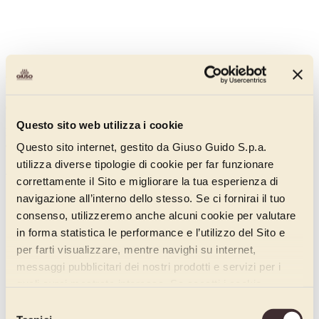
Pannagusto Tiramisù
00705115
Questo sito web utilizza i cookie
Pasta aromatizzante concentrata al gusto di tiramisù, a basso livello
di acidità.
Questo sito internet, gestito da Giuso Guido S.p.a.
utilizza diverse tipologie di cookie per far funzionare
Scopri di più
correttamente il Sito e migliorare la tua esperienza di
navigazione all’interno dello stesso. Se ci fornirai il tuo
consenso, utilizzeremo anche alcuni cookie per valutare
in forma statistica le performance e l’utilizzo del Sito e
per farti visualizzare, mentre navighi su internet,
messaggi pubblicitari dei nostri prodotti e servizi per i
quali avrai mostrato interesse. Se accetti i cookie,
dichiari di avere più di 16 anni.
Selezione