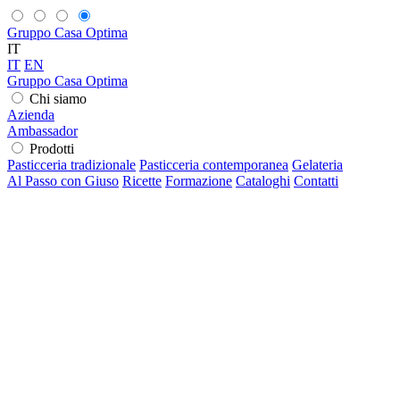
Gruppo Casa Optima
IT
IT
EN
Gruppo Casa Optima
Chi siamo
Azienda
Ambassador
Prodotti
Pasticceria tradizionale
Pasticceria contemporanea
Gelateria
Al Passo con Giuso
Ricette
Formazione
Cataloghi
Contatti