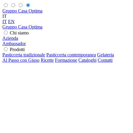
Gruppo Casa Optima
IT
IT
EN
Gruppo Casa Optima
Chi siamo
Azienda
Ambassador
Prodotti
Pasticceria tradizionale
Pasticceria contemporanea
Gelateria
Al Passo con Giuso
Ricette
Formazione
Cataloghi
Contatti