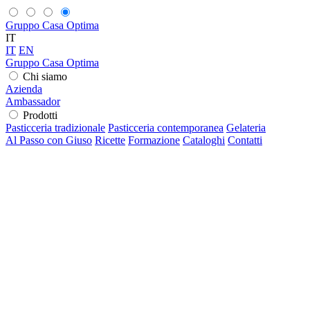
Gruppo Casa Optima
IT
IT
EN
Gruppo Casa Optima
Chi siamo
Azienda
Ambassador
Prodotti
Pasticceria tradizionale
Pasticceria contemporanea
Gelateria
Al Passo con Giuso
Ricette
Formazione
Cataloghi
Contatti