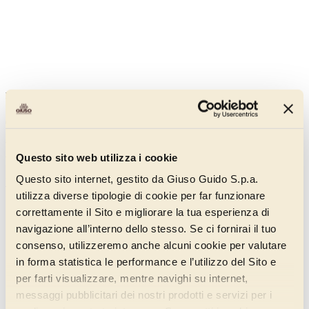
Nerella Supernut Plant Based
011GA160
With 18% hazelnuts, this spreadable cream is the ideal choice for
Questo sito web utilizza i cookie
those in search of an intense and embracing flavour.
Questo sito internet, gestito da Giuso Guido S.p.a.
Discover more
utilizza diverse tipologie di cookie per far funzionare
correttamente il Sito e migliorare la tua esperienza di
navigazione all’interno dello stesso. Se ci fornirai il tuo
consenso, utilizzeremo anche alcuni cookie per valutare
in forma statistica le performance e l’utilizzo del Sito e
per farti visualizzare, mentre navighi su internet,
messaggi pubblicitari dei nostri prodotti e servizi per i