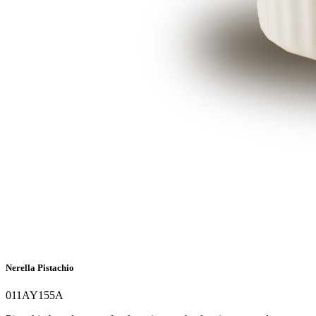
Nerella Pistachio
011AY155A