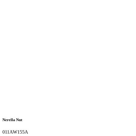
Nerella Nut
011AW155A