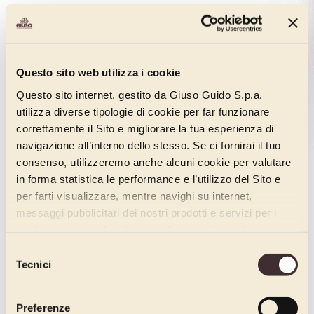
Questo sito web utilizza i cookie
Questo sito internet, gestito da Giuso Guido S.p.a.
utilizza diverse tipologie di cookie per far funzionare
correttamente il Sito e migliorare la tua esperienza di
navigazione all’interno dello stesso. Se ci fornirai il tuo
consenso, utilizzeremo anche alcuni cookie per valutare
in forma statistica le performance e l’utilizzo del Sito e
per farti visualizzare, mentre navighi su internet,
messaggi pubblicitari dei nostri prodotti e servizi per i
quali avrai mostrato interesse. Se accetti i cookie,
dichiari di avere più di 16 anni.
Code:
Selezione
00040180
Tecnici
del
Weight kg:
consenso
1.8
Preferenze
Packaging: