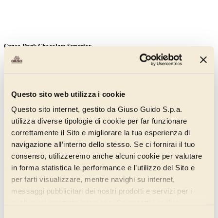
Cuzco Dark Chocolate Superior
000AH150
With authentic dark chocolate, for a gelato with a particularly dark
colour and the suggestive tasteof the finest bars of dark chocolate.
Questo sito web utilizza i cookie
Discover more
Questo sito internet, gestito da Giuso Guido S.p.a.
utilizza diverse tipologie di cookie per far funzionare
correttamente il Sito e migliorare la tua esperienza di
navigazione all’interno dello stesso. Se ci fornirai il tuo
consenso, utilizzeremo anche alcuni cookie per valutare
in forma statistica le performance e l’utilizzo del Sito e
per farti visualizzare, mentre navighi su internet,
messaggi pubblicitari dei nostri prodotti e servizi per i
quali avrai mostrato interesse. Se accetti i cookie,
dichiari di avere più di 16 anni.
Selezione