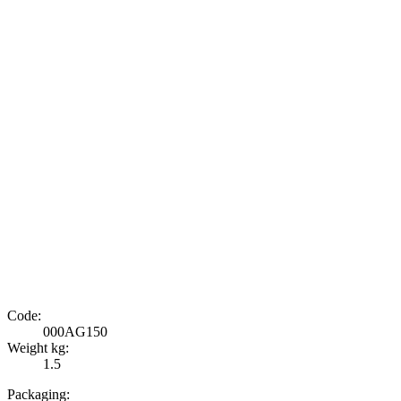
Code:
000AG150
Weight kg:
1.5
Packaging: